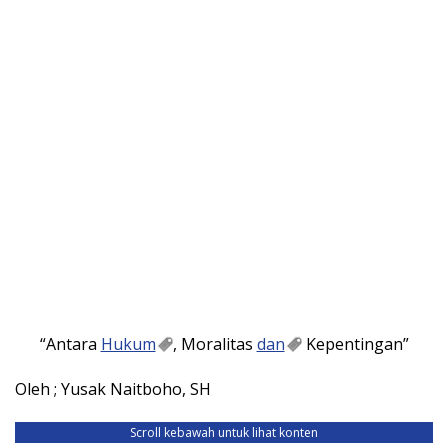
“Antara
Hukum
, Moralitas
dan
Kepentingan”
Oleh ; Yusak Naitboho, SH
Scroll kebawah untuk lihat konten