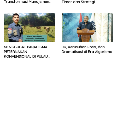
Transformasi Manajemen
Timor dan Strategi
dan Adopsi Teknologi
Pemuliaan Berbasis
Inseminasi Buatan
MENGGUGAT PARADIGMA
JK, Kerusuhan Poso, dan
PETERNAKAN
Dramatisasi di Era Algoritma
KONVENSIONAL DI PULAU
TIMOR: URGENSI
TRANSFORMASI MANAJEMEN
DAN INOVASI SIRKULAR
LIVESTOCK SEBAGAI MODEL
PETERNAKAN
BERKELANJUTAN DI LAHAN
KERING