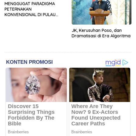
MENGGUGAT PARADIGMA
PETERNAKAN
KONVENSIONAL DI PULAU
TIMOR: URGENSI
TRANSFORMASI MANAJEMEN
JK, Kerusuhan Poso, dan
DAN INOVASI SIRKULAR
Dramatisasi di Era Algoritma
LIVESTOCK SEBAGAI MODEL
PETERNAKAN
BERKELANJUTAN DI LAHAN
KERING