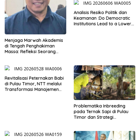
Analisis Resiko Politik dan
Keamanan :Do Democratic
Institutions Lead to a Lower
Level of Risk?
Menjaga Marwah Akademis
di Tengah Penghakiman
Massa: Refleksi Seorang
Dosen
Revitalisasi Peternakan Babi
di Pulau Timor, NTT melalui
Transformasi Manajemen
dan Adopsi Teknologi
Problematika Inbreeding
pada Ternak Sapi di Pulau
Timor dan Strategi
Pemuliaan Berbasis
Inseminasi Buatan