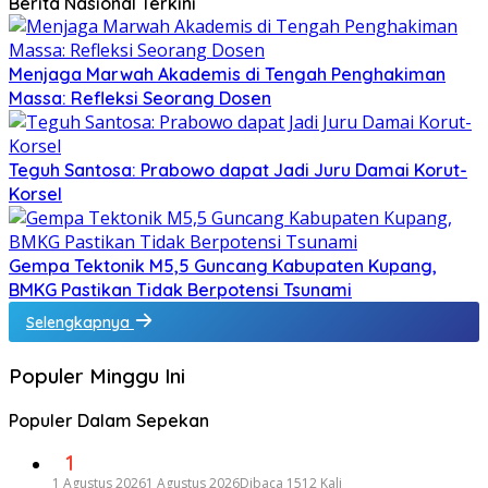
Berita Nasional Terkini
Menjaga Marwah Akademis di Tengah Penghakiman
Massa: Refleksi Seorang Dosen
Teguh Santosa: Prabowo dapat Jadi Juru Damai Korut-
Korsel
Gempa Tektonik M5,5 Guncang Kabupaten Kupang,
BMKG Pastikan Tidak Berpotensi Tsunami
Selengkapnya
Populer Minggu Ini
Populer Dalam Sepekan
1
1 Agustus 2026
1 Agustus 2026
Dibaca 1512 Kali