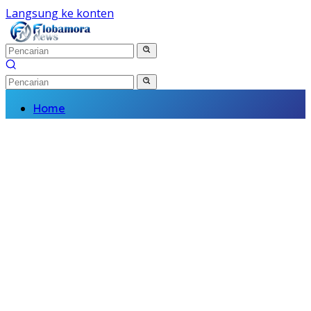
Langsung ke konten
Home
Nasional
Daerah
Politik
Kriminal
Finance
Kesehatan
Pendidikan
Wisata Budaya
Olahraga
Religi
Komunitas