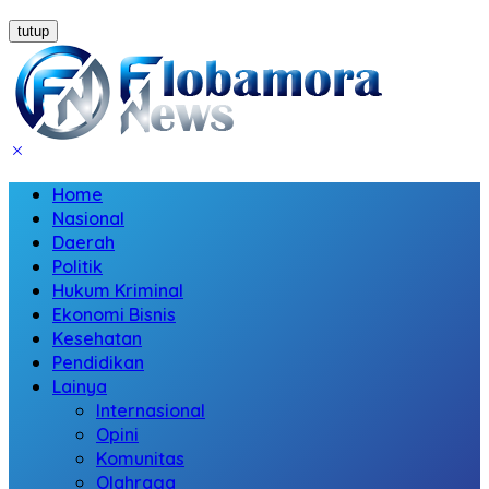
tutup
Home
Nasional
Daerah
Politik
Hukum Kriminal
Ekonomi Bisnis
Kesehatan
Pendidikan
Lainya
Internasional
Opini
Komunitas
Olahraga