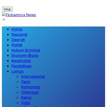
tutup
Home
Nasional
Daerah
Politik
Hukum Kriminal
Ekonomi Bisnis
Kesehatan
Pendidikan
Lainya
Internasional
Opini
Komunitas
Olahraga
Religi
Vidio