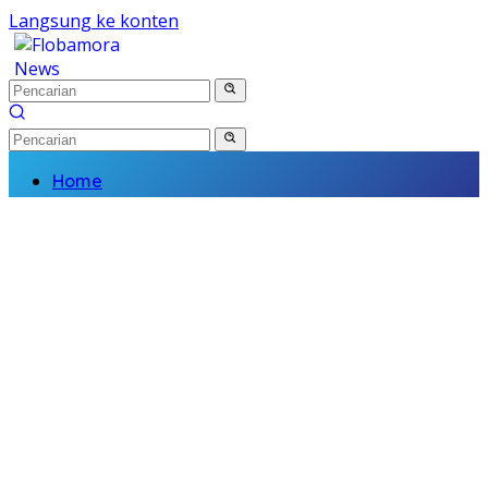
Langsung ke konten
Home
Nasional
Daerah
Politik
Kriminal
Finance
Kesehatan
Pendidikan
Wisata Budaya
Olahraga
Religi
Komunitas