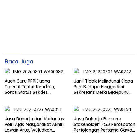
Baca Juga
Ayah Guru PPPK yang
Janji Tidak Melindungi Siapa
Dipecat Tuntut Keadilan,
Pun, Kenapa Hingga Kini
Soroti Status Sekdes
Sekretaris Desa Bijaepunu
Bijaepunu yang Masih Aktif
Masih Aktif. Berikut
Bekerja
penjelasan Ketua Komisi I
DPRD TTS.
Jasa Raharja dan Korlantas
Jasa Raharja Bersama
Polri Ajak Masyarakat Akhiri
Stakeholder FGD Percepatan
Lawan Arus, Wujudkan
Pertolongan Pertama Gawat
Budaya Keselamatan Berlalu
Darurat pada Korban