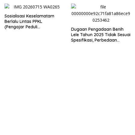
Lintas
Kecelakaan Lalu Lintas NTT
Sosialisasi Keselamatam
Berlalu Lintas PPKL
(Pengajar Peduli
Dugaan Pengadaan Benih
Keselamatan Lalu Lintas)
Lele Tahun 2025 Tidak Sesuai
Spesifikasi, Perbedaan
Keterangan Dinas dan
Kelompok Penerima Jadi
Sorotan