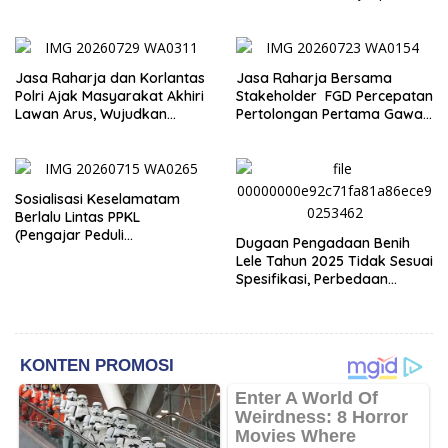
Bijaepunu yang Masih Aktif
Masih Aktif. Berikut
Bekerja
penjelasan Ketua Komisi I
DPRD TTS.
Jasa Raharja dan Korlantas
Jasa Raharja Bersama
Polri Ajak Masyarakat Akhiri
Stakeholder FGD Percepatan
Lawan Arus, Wujudkan
Pertolongan Pertama Gawat
Budaya Keselamatan Berlalu
Darurat pada Korban
Lintas
Kecelakaan Lalu Lintas NTT
Sosialisasi Keselamatam
Berlalu Lintas PPKL
(Pengajar Peduli
Dugaan Pengadaan Benih
Keselamatan Lalu Lintas)
Lele Tahun 2025 Tidak Sesuai
Spesifikasi, Perbedaan
Keterangan Dinas dan
Kelompok Penerima Jadi
Sorotan