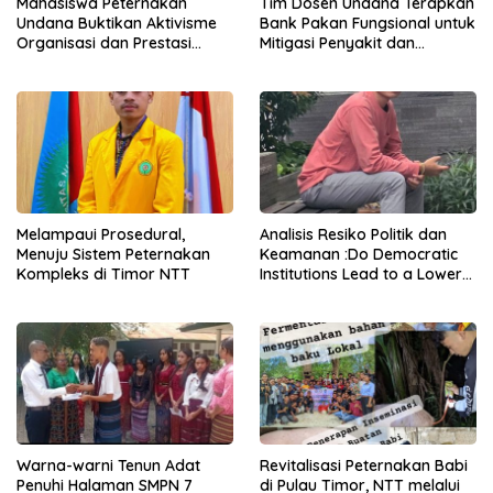
Mahasiswa Peternakan
Tim Dosen Undana Terapkan
Undana Buktikan Aktivisme
Bank Pakan Fungsional untuk
Organisasi dan Prestasi
Mitigasi Penyakit dan
Akademik Dapat Berjalan
Efisiensi Produksi Ayam KUB
Beriringan
di Amarasi Timur
Melampaui Prosedural,
Analisis Resiko Politik dan
Menuju Sistem Peternakan
Keamanan :Do Democratic
Kompleks di Timor NTT
Institutions Lead to a Lower
Level of Risk?
Warna-warni Tenun Adat
Revitalisasi Peternakan Babi
Penuhi Halaman SMPN 7
di Pulau Timor, NTT melalui