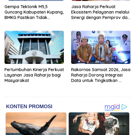
Gempa Tektonik M5,5
Jasa Raharja Perkuat
Guncang Kabupaten Kupang,
Ekosistem Pelayanan melalui
BMKG Pastikan Tidak
Sinergi dengan Pemprov dan
Berpotensi Tsunami
Polda Jambi
Pertumbuhan Kinerja Perkuat
Rakornas Samsat 2026, Jasa
Layanan Jasa Raharja bagi
Raharja Dorong Integrasi
Masyarakat
Data untuk Tingkatkan
Kepatuhan Wajib Pajak
Kendaraan Bermotor