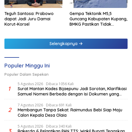
Teguh Santosa: Prabowo
Gempa Tektonik M5,5
dapat Jadi Juru Damai
Guncang Kabupaten Kupang,
Korut-Korsel
BMKG Pastikan Tidak
Berpotensi Tsunami
Selengkapnya
Populer Minggu Ini
Populer Dalam Sepekan
5 Agustus 2026
Dibaca 1056 Kali
1
Surat Mantan Kades Bijaepunu Jadi Sorotan, Klarifikasi
Samuel Nomeni Berbeda dengan Isi Dokumen yang
Beredar
7 Agustus 2026
Dibaca 691 Kali
2
Membangun Tanpa Sekat: Raimundus Bebi Siap Maju
Calon Kepala Desa Olaia
5 Agustus 2026
Dibaca 340 Kali
3
Rakerda & Pelantikan PAN TTS: Wakil Bupati Tegaskan