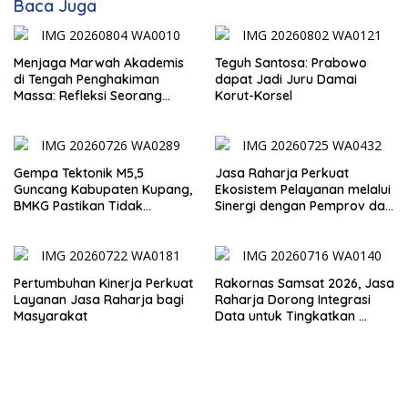
Baca Juga
Menjaga Marwah Akademis
Teguh Santosa: Prabowo
di Tengah Penghakiman
dapat Jadi Juru Damai
Massa: Refleksi Seorang
Korut-Korsel
Dosen
Gempa Tektonik M5,5
Jasa Raharja Perkuat
Guncang Kabupaten Kupang,
Ekosistem Pelayanan melalui
BMKG Pastikan Tidak
Sinergi dengan Pemprov dan
Berpotensi Tsunami
Polda Jambi
Pertumbuhan Kinerja Perkuat
Rakornas Samsat 2026, Jasa
Layanan Jasa Raharja bagi
Raharja Dorong Integrasi
Masyarakat
Data untuk Tingkatkan
Kepatuhan Wajib Pajak
Kendaraan Bermotor