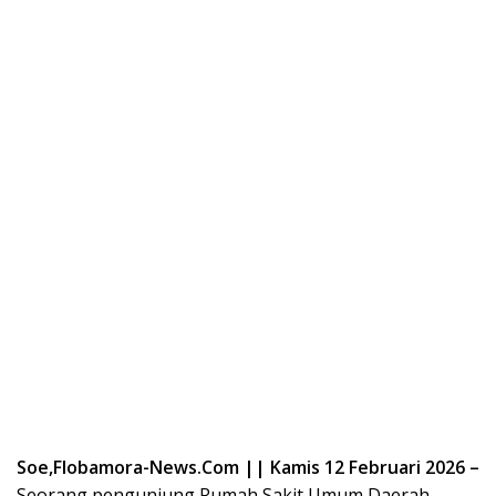
Soe,Flobamora-News.Com || Kamis 12 Februari 2026 –
Seorang pengunjung Rumah Sakit Umum Daerah