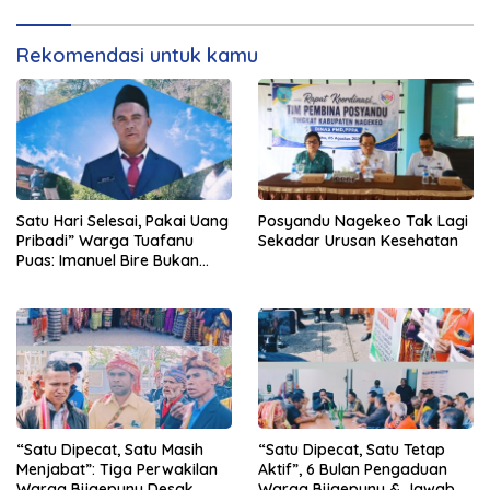
Rekomendasi untuk kamu
Satu Hari Selesai, Pakai Uang
Posyandu Nagekeo Tak Lagi
Pribadi” Warga Tuafanu
Sekadar Urusan Kesehatan
Puas: Imanuel Bire Bukan
Menunggu, Tapi Langsung
Bekerja
“Satu Dipecat, Satu Masih
“Satu Dipecat, Satu Tetap
Menjabat”: Tiga Perwakilan
Aktif”, 6 Bulan Pengaduan
Warga Bijaepunu Desak
Warga Bijaepunu & Jawaban