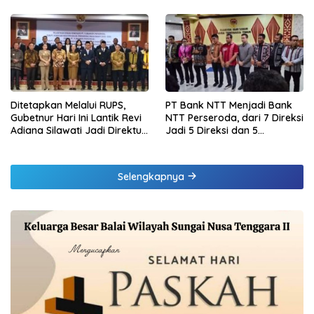
Raharja Berikan Pembinaan
melalui Penyaluran Paket
di Lampung dan Tinjau
Daging Kurban
Samsat Rajabasa
Ditetapkan Melalui RUPS,
PT Bank NTT Menjadi Bank
Gubetnur Hari Ini Lantik Revi
NTT Perseroda, dari 7 Direksi
Adiana Silawati Jadi Direktur
Jadi 5 Direksi dan 5
Kepatuhan Bank NTT
Komisaris jadi 3 Komisaris
Selengkapnya