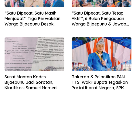
“Satu Dipecat, Satu Masih
“Satu Dipecat, Satu Tetap
Menjabat”: Tiga Perwakilan
Aktif”, 6 Bulan Pengaduan
Warga Bijaepunu Desak
Warga Bijaepunu & Jawaban
Pemkab TTS Tegakkan
Asisten I TTS: Pelan-pelan,
Keadilan yang Setara
Tapi Pasti.
Surat Mantan Kades
Rakerda & Pelantikan PAN
Bijaepunu Jadi Sorotan,
TTS: Wakil Bupati Tegaskan
Klarifikasi Samuel Nomeni
Partai Ibarat Negara, SPK
Berbeda dengan Isi
Buka Kabar Sawah 3.000
Dokumen yang Beredar
Hektar & Larangan Politik
Uang