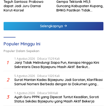
Teguh Santosa: Prabowo
Gempa Tektonik M5,5
dapat Jadi Juru Damai
Guncang Kabupaten Kupang,
Korut-Korsel
BMKG Pastikan Tidak
Berpotensi Tsunami
Selengkapnya
Populer Minggu Ini
Populer Dalam Sepekan
1 Agustus 2026
Dibaca 1529 Kali
1
Janji Tidak Melindungi Siapa Pun, Kenapa Hingga Kini
Sekretaris Desa Bijaepunu Masih Aktif. Berikut
penjelasan Ketua Komisi I DPRD TTS.
5 Agustus 2026
Dibaca 1020 Kali
2
Surat Mantan Kades Bijaepunu Jadi Sorotan, Klarifikasi
Samuel Nomeni Berbeda dengan Isi Dokumen yang
Beredar
1 Agustus 2026
Dibaca 569 Kali
3
Ayah Guru PPPK yang Dipecat Tuntut Keadilan, Soroti
Status Sekdes Bijaepunu yang Masih Aktif Bekerja