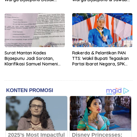
Pemkab TTS Tegakkan
Asisten I TTS: Pelan-pelan,
Keadilan yang Setara
Tapi Pasti.
Surat Mantan Kades
Rakerda & Pelantikan PAN
Bijaepunu Jadi Sorotan,
TTS: Wakil Bupati Tegaskan
Klarifikasi Samuel Nomeni
Partai Ibarat Negara, SPK
Berbeda dengan Isi
Buka Kabar Sawah 3.000
Dokumen yang Beredar
Hektar & Larangan Politik
Uang