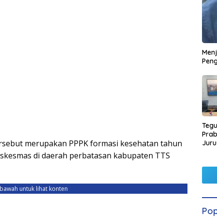
Men
Peng
Tegu
Pra
ersebut merupakan PPPK formasi kesehatan tahun
Juru
Kors
uskesmas di daerah perbatasan kabupaten TTS
ebawah untuk lihat konten
Pop