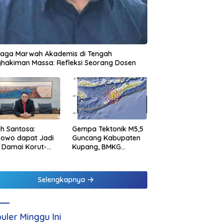
jaga Marwah Akademis di Tengah
hakiman Massa: Refleksi Seorang Dosen
h Santosa:
Gempa Tektonik M5,5
bowo dapat Jadi
Guncang Kabupaten
 Damai Korut-
Kupang, BMKG
el
Pastikan Tidak
Berpotensi Tsunami
Selengkapnya
uler Minggu Ini