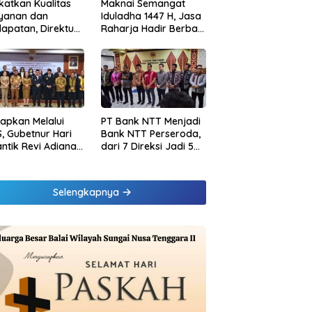
katkan Kualitas
Maknai Semangat
ayanan dan
Iduladha 1447 H, Jasa
apatan, Direktur
Raharja Hadir Berbagi
sional Jasa
untuk Masyarakat
rja Berikan
melalui Penyaluran
inaan di
Paket Daging Kurban
ung dan Tinjau
Samsat Rajabasa
tapkan Melalui
PT Bank NTT Menjadi
, Gubetnur Hari
Bank NTT Perseroda,
Lantik Revi Adiana
dari 7 Direksi Jadi 5
wati Jadi Direktur
Direksi dan 5
atuhan Bank NTT
Komisaris jadi 3
Komisaris
Selengkapnya