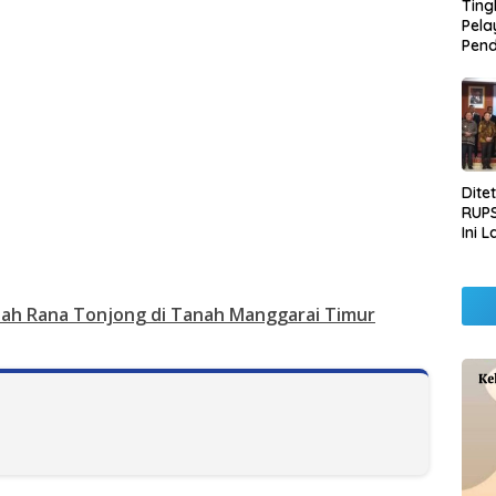
Ting
Pel
Pend
Opera
Raha
Pemb
Lamp
Dite
RUPS
Ini 
Sila
Kep
sah Rana Tonjong di Tanah Manggarai Timur