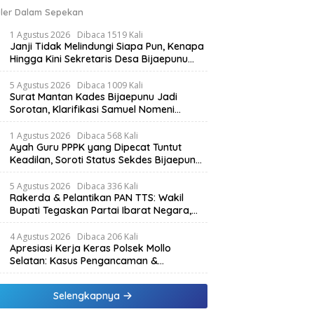
ler Dalam Sepekan
1 Agustus 2026
Dibaca 1519 Kali
Janji Tidak Melindungi Siapa Pun, Kenapa
Hingga Kini Sekretaris Desa Bijaepunu
Masih Aktif. Berikut penjelasan Ketua
Komisi I DPRD TTS.
5 Agustus 2026
Dibaca 1009 Kali
Surat Mantan Kades Bijaepunu Jadi
Sorotan, Klarifikasi Samuel Nomeni
Berbeda dengan Isi Dokumen yang
Beredar
1 Agustus 2026
Dibaca 568 Kali
Ayah Guru PPPK yang Dipecat Tuntut
Keadilan, Soroti Status Sekdes Bijaepunu
yang Masih Aktif Bekerja
5 Agustus 2026
Dibaca 336 Kali
Rakerda & Pelantikan PAN TTS: Wakil
Bupati Tegaskan Partai Ibarat Negara,
SPK Buka Kabar Sawah 3.000 Hektar &
Larangan Politik Uang
4 Agustus 2026
Dibaca 206 Kali
Apresiasi Kerja Keras Polsek Mollo
Selatan: Kasus Pengancaman &
Pencemaran Nama Baik Berakhir Damai
Selengkapnya