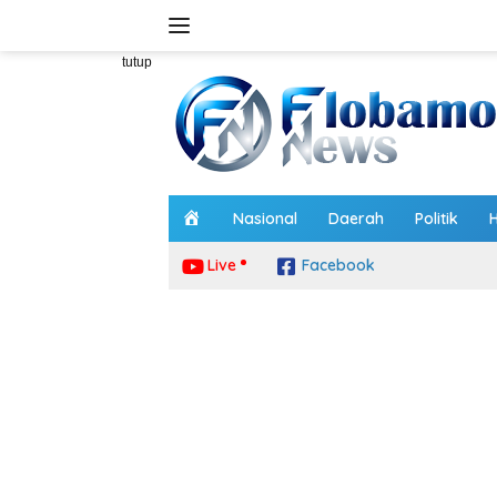
Langsung
ke
konten
tutup
H
Nasional
Daerah
Politik
o
m
Live
Facebook
e