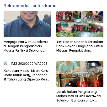
Rekomendasi untuk kamu
Menjaga Marwah Akademis
Tim Dosen Undana Terapkan
di Tengah Penghakiman
Bank Pakan Fungsional untuk
Massa: Refleksi Seorang
Mitigasi Penyakit dan
Dosen
Efisiensi Produksi Ayam KUB
di Amarasi Timur
Kekuatan Media: Kisah Kursi
Roda untuk Kety, Penantian
11 Tahun yang Dijawab Ken
Liufeto
Jarak Bukan Penghalang:
Mahasiswa HI UPH Karawaci
Salurkan Bantuan untuk
Anak Disabilitas Berat di