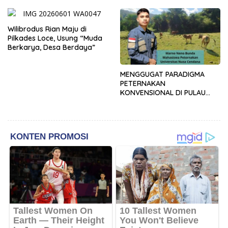
Kupang
Wilibrodus Rian Maju di
Pilkades Loce, Usung “Muda
Berkarya, Desa Berdaya”
MENGGUGAT PARADIGMA
PETERNAKAN
KONVENSIONAL DI PULAU
TIMOR: URGENSI
TRANSFORMASI MANAJEMEN
DAN INOVASI SIRKULAR
LIVESTOCK SEBAGAI MODEL
PETERNAKAN
BERKELANJUTAN DI LAHAN
KERING