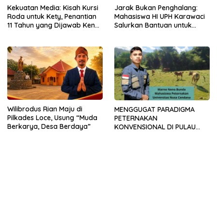
Kekuatan Media: Kisah Kursi
Jarak Bukan Penghalang:
Roda untuk Kety, Penantian
Mahasiswa HI UPH Karawaci
11 Tahun yang Dijawab Ken
Salurkan Bantuan untuk
Liufeto
Anak Disabilitas Berat di
Kupang
Wilibrodus Rian Maju di
MENGGUGAT PARADIGMA
Pilkades Loce, Usung “Muda
PETERNAKAN
Berkarya, Desa Berdaya”
KONVENSIONAL DI PULAU
TIMOR: URGENSI
TRANSFORMASI MANAJEMEN
DAN INOVASI SIRKULAR
LIVESTOCK SEBAGAI MODEL
PETERNAKAN
BERKELANJUTAN DI LAHAN
KERING