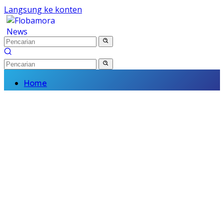
Langsung ke konten
Home
Nasional
Daerah
Politik
Kriminal
Finance
Kesehatan
Pendidikan
Wisata Budaya
Olahraga
Religi
Komunitas