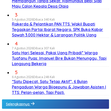
Membangun Tanpa Sekat: Raimundus Bebi Siap
Maju Calon Kepala Desa Olaia
3
5 Agustus 2026
Dibaca 340 Kali
Rakerda & Pelantikan PAN TTS: Wakil Bupati
Tegaskan Partai Ibarat Negara, SPK Buka Kabar
Sawah 3.000 Hektar & Larangan Politik Uang
4
7 Agustus 2026
Dibaca 307 Kali
Satu Hari Selesai, Pakai Uang Pribadi” Warga
Tuafanu Puas: Imanuel Bire Bukan Menunggu, Tapi
Langsung Bekerja
5
6 Agustus 2026
Dibaca 248 Kali
“Satu Dipecat, Satu Tetap Aktif”, 6 Bulan
Pengaduan Warga Bijaepunu & Jawaban Asisten I
TTS: Pelan-pelan, Tapi Pasti.
Selengkapnya