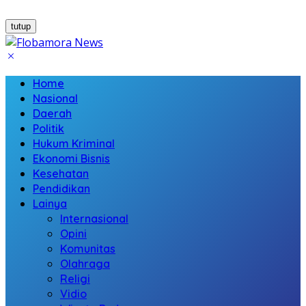
tutup
Home
Nasional
Daerah
Politik
Hukum Kriminal
Ekonomi Bisnis
Kesehatan
Pendidikan
Lainya
Internasional
Opini
Komunitas
Olahraga
Religi
Vidio