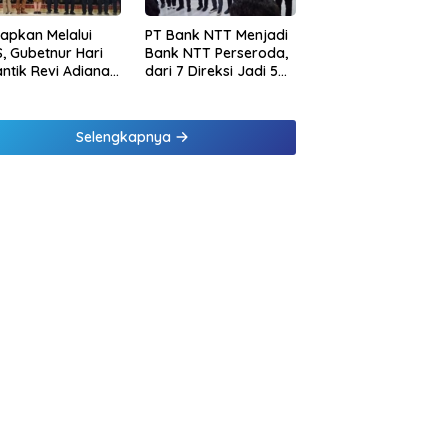
tapkan Melalui
PT Bank NTT Menjadi
, Gubetnur Hari
Bank NTT Perseroda,
Lantik Revi Adiana
dari 7 Direksi Jadi 5
wati Jadi Direktur
Direksi dan 5
atuhan Bank NTT
Komisaris jadi 3
Komisaris
Selengkapnya