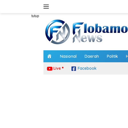
Langsung
ke
konten
tutup
H
Nasional
Daerah
Politik
o
m
Live
Facebook
e