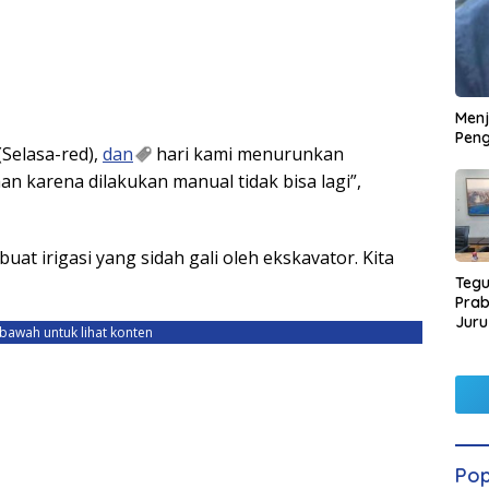
Men
Peng
(Selasa-red),
dan
hari kami menurunkan
n karena dilakukan manual tidak bisa lagi”,
at irigasi yang sidah gali oleh ekskavator. Kita
Tegu
Pra
Juru
ebawah untuk lihat konten
Kors
Pop