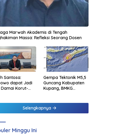
jaga Marwah Akademis di Tengah
hakiman Massa: Refleksi Seorang Dosen
h Santosa:
Gempa Tektonik M5,5
bowo dapat Jadi
Guncang Kabupaten
 Damai Korut-
Kupang, BMKG
el
Pastikan Tidak
Berpotensi Tsunami
Selengkapnya
uler Minggu Ini