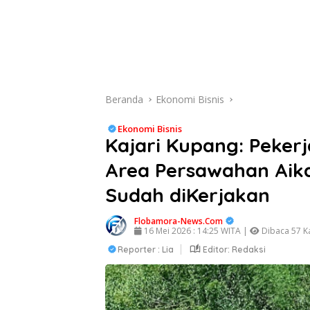
Beranda
Ekonomi Bisnis
Ekonomi Bisnis
Kajari Kupang: Pekerj
Area Persawahan Ai
Sudah diKerjakan
Flobamora-News.Com
16 Mei 2026 : 14:25 WITA |
Dibaca 57 Ka
Reporter : Lia
Editor: Redaksi