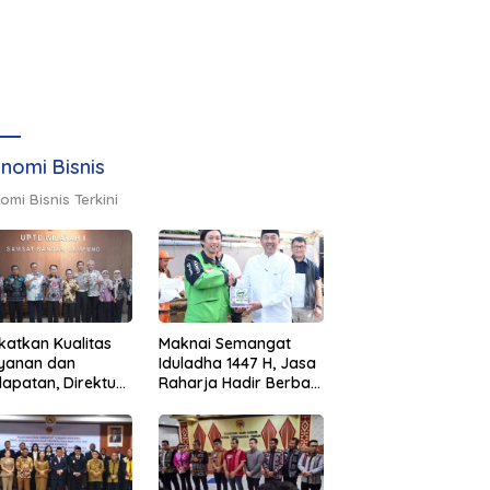
nomi Bisnis
omi Bisnis Terkini
katkan Kualitas
Maknai Semangat
ayanan dan
Iduladha 1447 H, Jasa
apatan, Direktur
Raharja Hadir Berbagi
sional Jasa
untuk Masyarakat
rja Berikan
melalui Penyaluran
inaan di
Paket Daging Kurban
ung dan Tinjau
Samsat Rajabasa