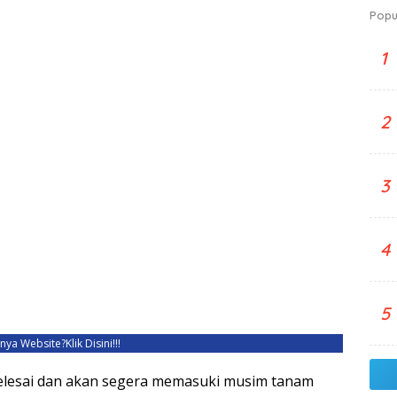
Popu
1
2
3
4
5
unya Website?
Klik Disini!!!
lesai dan akan segera memasuki musim tanam