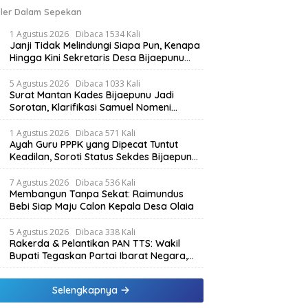
ler Dalam Sepekan
1 Agustus 2026
Dibaca 1534 Kali
Janji Tidak Melindungi Siapa Pun, Kenapa
Hingga Kini Sekretaris Desa Bijaepunu
Masih Aktif. Berikut penjelasan Ketua
Komisi I DPRD TTS.
5 Agustus 2026
Dibaca 1033 Kali
Surat Mantan Kades Bijaepunu Jadi
Sorotan, Klarifikasi Samuel Nomeni
Berbeda dengan Isi Dokumen yang
Beredar
1 Agustus 2026
Dibaca 571 Kali
Ayah Guru PPPK yang Dipecat Tuntut
Keadilan, Soroti Status Sekdes Bijaepunu
yang Masih Aktif Bekerja
7 Agustus 2026
Dibaca 536 Kali
Membangun Tanpa Sekat: Raimundus
Bebi Siap Maju Calon Kepala Desa Olaia
5 Agustus 2026
Dibaca 338 Kali
Rakerda & Pelantikan PAN TTS: Wakil
Bupati Tegaskan Partai Ibarat Negara,
SPK Buka Kabar Sawah 3.000 Hektar &
Larangan Politik Uang
Selengkapnya