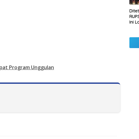
Dite
RUPS
Ini 
Sila
Kep
pat Program Unggulan