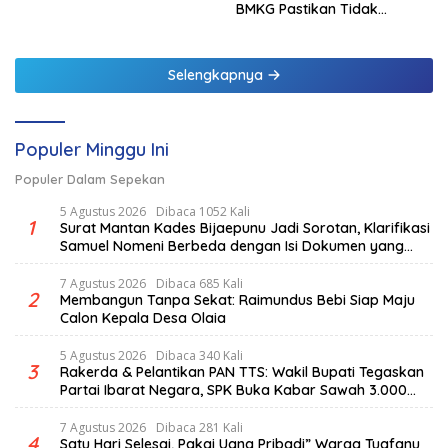
BMKG Pastikan Tidak
Berpotensi Tsunami
Selengkapnya
Populer Minggu Ini
Populer Dalam Sepekan
5 Agustus 2026
Dibaca 1052 Kali
1
Surat Mantan Kades Bijaepunu Jadi Sorotan, Klarifikasi
Samuel Nomeni Berbeda dengan Isi Dokumen yang
Beredar
7 Agustus 2026
Dibaca 685 Kali
2
Membangun Tanpa Sekat: Raimundus Bebi Siap Maju
Calon Kepala Desa Olaia
5 Agustus 2026
Dibaca 340 Kali
3
Rakerda & Pelantikan PAN TTS: Wakil Bupati Tegaskan
Partai Ibarat Negara, SPK Buka Kabar Sawah 3.000
Hektar & Larangan Politik Uang
7 Agustus 2026
Dibaca 281 Kali
4
Satu Hari Selesai, Pakai Uang Pribadi” Warga Tuafanu