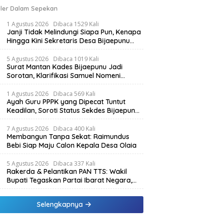
ler Dalam Sepekan
1 Agustus 2026
Dibaca 1529 Kali
Janji Tidak Melindungi Siapa Pun, Kenapa
Hingga Kini Sekretaris Desa Bijaepunu
Masih Aktif. Berikut penjelasan Ketua
Komisi I DPRD TTS.
5 Agustus 2026
Dibaca 1019 Kali
Surat Mantan Kades Bijaepunu Jadi
Sorotan, Klarifikasi Samuel Nomeni
Berbeda dengan Isi Dokumen yang
Beredar
1 Agustus 2026
Dibaca 569 Kali
Ayah Guru PPPK yang Dipecat Tuntut
Keadilan, Soroti Status Sekdes Bijaepunu
yang Masih Aktif Bekerja
7 Agustus 2026
Dibaca 400 Kali
Membangun Tanpa Sekat: Raimundus
Bebi Siap Maju Calon Kepala Desa Olaia
5 Agustus 2026
Dibaca 337 Kali
Rakerda & Pelantikan PAN TTS: Wakil
Bupati Tegaskan Partai Ibarat Negara,
SPK Buka Kabar Sawah 3.000 Hektar &
Larangan Politik Uang
Selengkapnya