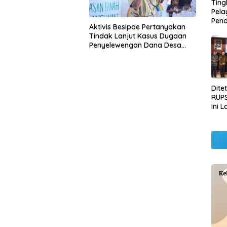
Ting
gaan Form and
Pel
s Accuracy Champion
Pend
Aktivis Besipae Pertanyakan
Opera
Tindak Lanjut Kasus Dugaan
Raha
Penyelewengan Dana Desa
Pemb
Spaha oleh Kejaksaan Negeri
Lamp
TTS
Dite
RUPS
Ini 
Sila
Kep