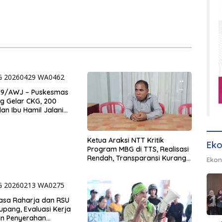
 9/AWJ – Puskesmas
g Gelar CKG, 200
dan Ibu Hamil Jalani
is
Ketua Araksi NTT Kritik
Eko
Program MBG di TTS, Realisasi
Rendah, Transparansi Kurang,
Ekon
dan Pasokan Lokal Tidak
Mampu
Jasa Raharja dan RSU
upang, Evaluasi Kerja
ahan