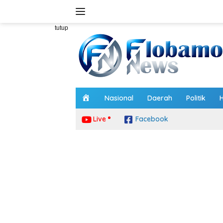
Langsung
ke
konten
tutup
H
Nasional
Daerah
Politik
o
m
Live
Facebook
e