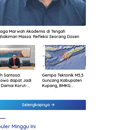
jaga Marwah Akademis di Tengah
hakiman Massa: Refleksi Seorang Dosen
h Santosa:
Gempa Tektonik M5,5
bowo dapat Jadi
Guncang Kabupaten
 Damai Korut-
Kupang, BMKG
el
Pastikan Tidak
Berpotensi Tsunami
Selengkapnya
uler Minggu Ini