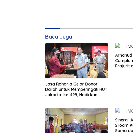
Baca Juga
Arhanud
Camplon
Prajurit 
USG Grat
Jasa Raharja Gelar Donor
Darah untuk Memperingati HUT
Jakarta ke-499, Hadirkan
Manfaat Nyata bagi
Masyarakat
Sinergi 
Siloam K
Sama dan Penyer