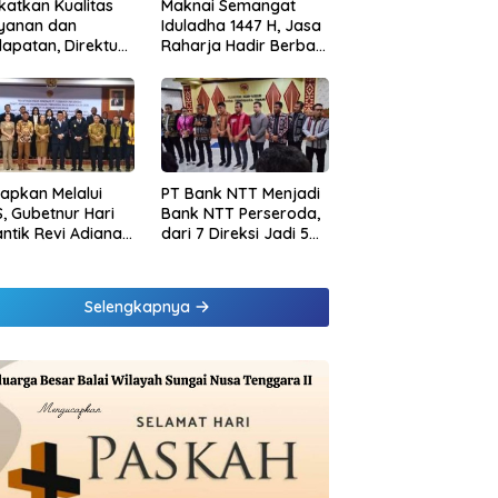
katkan Kualitas
Maknai Semangat
ayanan dan
Iduladha 1447 H, Jasa
apatan, Direktur
Raharja Hadir Berbagi
sional Jasa
untuk Masyarakat
rja Berikan
melalui Penyaluran
inaan di
Paket Daging Kurban
ung dan Tinjau
Samsat Rajabasa
tapkan Melalui
PT Bank NTT Menjadi
, Gubetnur Hari
Bank NTT Perseroda,
Lantik Revi Adiana
dari 7 Direksi Jadi 5
wati Jadi Direktur
Direksi dan 5
atuhan Bank NTT
Komisaris jadi 3
Komisaris
Selengkapnya