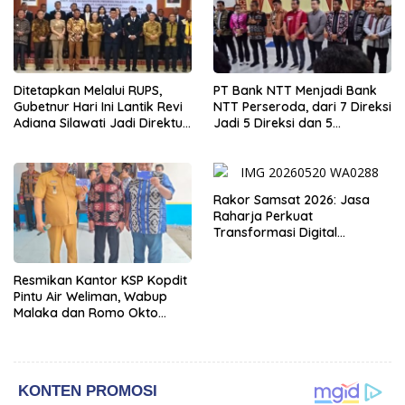
Ditetapkan Melalui RUPS,
PT Bank NTT Menjadi Bank
Gubetnur Hari Ini Lantik Revi
NTT Perseroda, dari 7 Direksi
Adiana Silawati Jadi Direktur
Jadi 5 Direksi dan 5
Kepatuhan Bank NTT
Komisaris jadi 3 Komisaris
Rakor Samsat 2026: Jasa
Raharja Perkuat
Transformasi Digital
Bersama Mitra Kerja untuk
Meningkatkan Kualitas
Resmikan Kantor KSP Kopdit
Pelayanan Publik
Pintu Air Weliman, Wabup
Malaka dan Romo Okto
Dinobatkan Jadi Anggota
Kehormatan