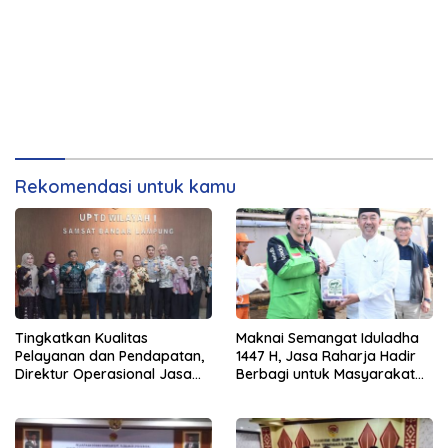
Rekomendasi untuk kamu
Tingkatkan Kualitas
Maknai Semangat Iduladha
Pelayanan dan Pendapatan,
1447 H, Jasa Raharja Hadir
Direktur Operasional Jasa
Berbagi untuk Masyarakat
Raharja Berikan Pembinaan
melalui Penyaluran Paket
di Lampung dan Tinjau
Daging Kurban
Samsat Rajabasa