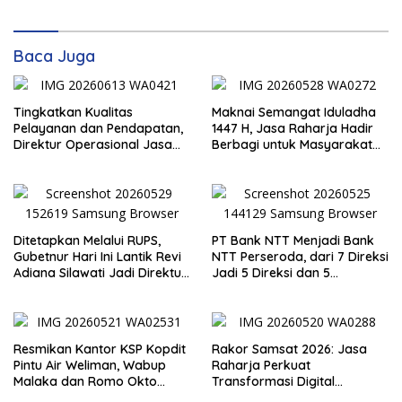
Baca Juga
Tingkatkan Kualitas
Maknai Semangat Iduladha
Pelayanan dan Pendapatan,
1447 H, Jasa Raharja Hadir
Direktur Operasional Jasa
Berbagi untuk Masyarakat
Raharja Berikan Pembinaan
melalui Penyaluran Paket
di Lampung dan Tinjau
Daging Kurban
Samsat Rajabasa
Ditetapkan Melalui RUPS,
PT Bank NTT Menjadi Bank
Gubetnur Hari Ini Lantik Revi
NTT Perseroda, dari 7 Direksi
Adiana Silawati Jadi Direktur
Jadi 5 Direksi dan 5
Kepatuhan Bank NTT
Komisaris jadi 3 Komisaris
Resmikan Kantor KSP Kopdit
Rakor Samsat 2026: Jasa
Pintu Air Weliman, Wabup
Raharja Perkuat
Malaka dan Romo Okto
Transformasi Digital
Dinobatkan Jadi Anggota
Bersama Mitra Kerja untuk