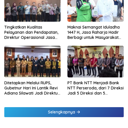
Tingkatkan Kualitas
Maknai Semangat Iduladha
Pelayanan dan Pendapatan,
1447 H, Jasa Raharja Hadir
Direktur Operasional Jasa
Berbagi untuk Masyarakat
Raharja Berikan Pembinaan
melalui Penyaluran Paket
di Lampung dan Tinjau
Daging Kurban
Samsat Rajabasa
Ditetapkan Melalui RUPS,
PT Bank NTT Menjadi Bank
Gubetnur Hari Ini Lantik Revi
NTT Perseroda, dari 7 Direksi
Adiana Silawati Jadi Direktur
Jadi 5 Direksi dan 5
Kepatuhan Bank NTT
Komisaris jadi 3 Komisaris
Selengkapnya