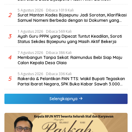
penjelasan Ketua Komisi I DPRD TTS.
5 Agustus 2026
Dibaca 1019 Kali
2
Surat Mantan Kades Bijaepunu Jadi Sorotan, Klarifikasi
Samuel Nomeni Berbeda dengan Isi Dokumen yang
Beredar
1 Agustus 2026
Dibaca 569 Kali
3
Ayah Guru PPPK yang Dipecat Tuntut Keadilan, Soroti
Status Sekdes Bijaepunu yang Masih Aktif Bekerja
7 Agustus 2026
Dibaca 386 Kali
4
Membangun Tanpa Sekat: Raimundus Bebi Siap Maju
Calon Kepala Desa Olaia
5 Agustus 2026
Dibaca 336 Kali
5
Rakerda & Pelantikan PAN TTS: Wakil Bupati Tegaskan
Partai Ibarat Negara, SPK Buka Kabar Sawah 3.000
Hektar & Larangan Politik Uang
Selengkapnya