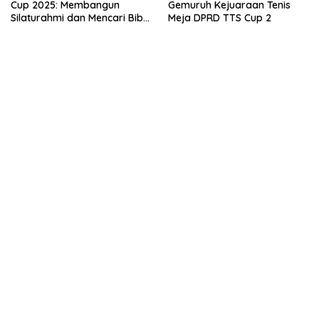
Cup 2025: Membangun
Gemuruh Kejuaraan Tenis
Silaturahmi dan Mencari Bibit
Meja DPRD TTS Cup 2
Atlet Futsal di TTS