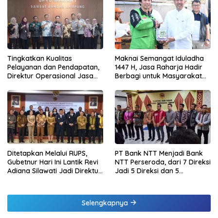
Tingkatkan Kualitas
Maknai Semangat Iduladha
Pelayanan dan Pendapatan,
1447 H, Jasa Raharja Hadir
Direktur Operasional Jasa
Berbagi untuk Masyarakat
Raharja Berikan Pembinaan
melalui Penyaluran Paket
di Lampung dan Tinjau
Daging Kurban
Samsat Rajabasa
Ditetapkan Melalui RUPS,
PT Bank NTT Menjadi Bank
Gubetnur Hari Ini Lantik Revi
NTT Perseroda, dari 7 Direksi
Adiana Silawati Jadi Direktur
Jadi 5 Direksi dan 5
Kepatuhan Bank NTT
Komisaris jadi 3 Komisaris
Selengkapnya