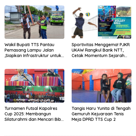
Unggulan
Negeri TTS
Wakil Bupati TTS Pantau
Sportivitas Menggema! PJKR
Pemasang Lampu Jalan
UKAW Rangkul Bank NTT,
,Siapkan Infrastruktur untuk
Cetak Momentum Sejarah
PON 2028 dan Dukung
Voli di Kupang!
UMKM
Turnamen Futsal Kapolres
Tangis Haru Yunita di Tengah
Cup 2025: Membangun
Gemuruh Kejuaraan Tenis
Silaturahmi dan Mencari Bibit
Meja DPRD TTS Cup 2
Atlet Futsal di TTS