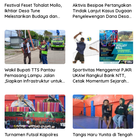
Festival Feset Tohalat Mollo,
Aktivis Besipae Pertanyakan
Ikhtiar Desa Tune
Tindak Lanjut Kasus Dugaan
Melestarikan Budaya dan
Penyelewengan Dana Desa
Menjadi Destinasi Wisata
Spaha oleh Kejaksaan
Unggulan
Negeri TTS
Wakil Bupati TTS Pantau
Sportivitas Menggema! PJKR
Pemasang Lampu Jalan
UKAW Rangkul Bank NTT,
,Siapkan Infrastruktur untuk
Cetak Momentum Sejarah
PON 2028 dan Dukung
Voli di Kupang!
UMKM
Turnamen Futsal Kapolres
Tangis Haru Yunita di Tengah