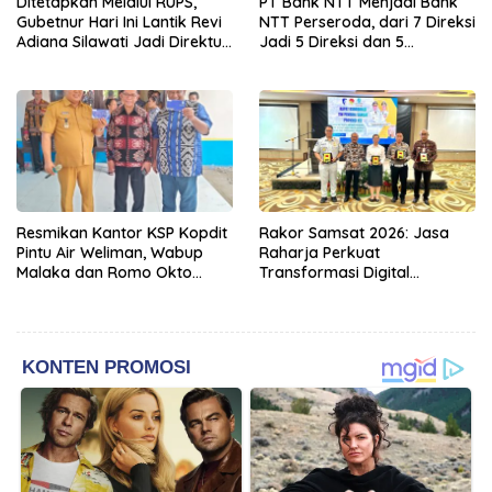
Ditetapkan Melalui RUPS,
PT Bank NTT Menjadi Bank
Gubetnur Hari Ini Lantik Revi
NTT Perseroda, dari 7 Direksi
Adiana Silawati Jadi Direktur
Jadi 5 Direksi dan 5
Kepatuhan Bank NTT
Komisaris jadi 3 Komisaris
Resmikan Kantor KSP Kopdit
Rakor Samsat 2026: Jasa
Pintu Air Weliman, Wabup
Raharja Perkuat
Malaka dan Romo Okto
Transformasi Digital
Dinobatkan Jadi Anggota
Bersama Mitra Kerja untuk
Kehormatan
Meningkatkan Kualitas
Pelayanan Publik