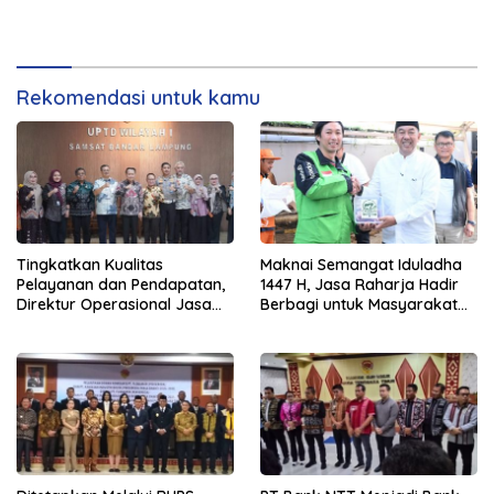
Rekomendasi untuk kamu
Tingkatkan Kualitas
Maknai Semangat Iduladha
Pelayanan dan Pendapatan,
1447 H, Jasa Raharja Hadir
Direktur Operasional Jasa
Berbagi untuk Masyarakat
Raharja Berikan Pembinaan
melalui Penyaluran Paket
di Lampung dan Tinjau
Daging Kurban
Samsat Rajabasa