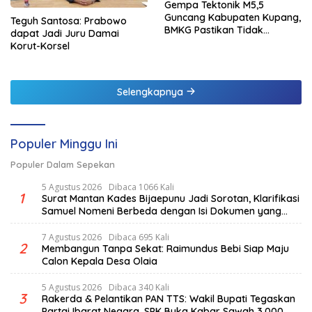
Gempa Tektonik M5,5
Guncang Kabupaten Kupang,
Teguh Santosa: Prabowo
BMKG Pastikan Tidak
dapat Jadi Juru Damai
Berpotensi Tsunami
Korut-Korsel
Selengkapnya
Populer Minggu Ini
Populer Dalam Sepekan
5 Agustus 2026
Dibaca 1066 Kali
1
Surat Mantan Kades Bijaepunu Jadi Sorotan, Klarifikasi
Samuel Nomeni Berbeda dengan Isi Dokumen yang
Beredar
7 Agustus 2026
Dibaca 695 Kali
2
Membangun Tanpa Sekat: Raimundus Bebi Siap Maju
Calon Kepala Desa Olaia
5 Agustus 2026
Dibaca 340 Kali
3
Rakerda & Pelantikan PAN TTS: Wakil Bupati Tegaskan
Partai Ibarat Negara, SPK Buka Kabar Sawah 3.000