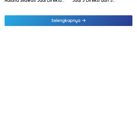
Adiana Silawati Jadi Direktur
Jadi 5 Direksi dan 5
Kepatuhan Bank NTT
Komisaris jadi 3 Komisaris
Selengkapnya