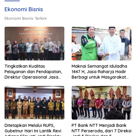
Ekonomi Bisnis
Ekonomi Bisnis Terkini
Tingkatkan Kualitas
Maknai Semangat Iduladha
Pelayanan dan Pendapatan,
1447 H, Jasa Raharja Hadir
Direktur Operasional Jasa
Berbagi untuk Masyarakat
Raharja Berikan Pembinaan
melalui Penyaluran Paket
di Lampung dan Tinjau
Daging Kurban
Samsat Rajabasa
Ditetapkan Melalui RUPS,
PT Bank NTT Menjadi Bank
Gubetnur Hari Ini Lantik Revi
NTT Perseroda, dari 7 Direksi