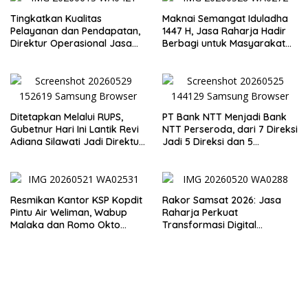
Tingkatkan Kualitas
Maknai Semangat Iduladha
Pelayanan dan Pendapatan,
1447 H, Jasa Raharja Hadir
Direktur Operasional Jasa
Berbagi untuk Masyarakat
Raharja Berikan Pembinaan
melalui Penyaluran Paket
di Lampung dan Tinjau
Daging Kurban
Samsat Rajabasa
Ditetapkan Melalui RUPS,
PT Bank NTT Menjadi Bank
Gubetnur Hari Ini Lantik Revi
NTT Perseroda, dari 7 Direksi
Adiana Silawati Jadi Direktur
Jadi 5 Direksi dan 5
Kepatuhan Bank NTT
Komisaris jadi 3 Komisaris
Resmikan Kantor KSP Kopdit
Rakor Samsat 2026: Jasa
Pintu Air Weliman, Wabup
Raharja Perkuat
Malaka dan Romo Okto
Transformasi Digital
Dinobatkan Jadi Anggota
Bersama Mitra Kerja untuk
Kehormatan
Meningkatkan Kualitas
Pelayanan Publik