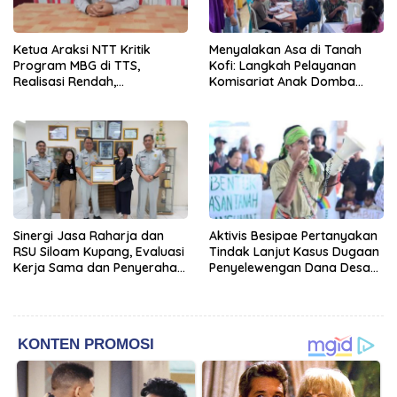
Ketua Araksi NTT Kritik
Menyalakan Asa di Tanah
Program MBG di TTS,
Kofi: Langkah Pelayanan
Realisasi Rendah,
Komisariat Anak Domba
Transparansi Kurang, dan
GMKI Cabang Kupang dalam
Pasokan Lokal Tidak Mampu
Bakti Sosial ke-XIX
Sinergi Jasa Raharja dan
Aktivis Besipae Pertanyakan
RSU Siloam Kupang, Evaluasi
Tindak Lanjut Kasus Dugaan
Kerja Sama dan Penyerahan
Penyelewengan Dana Desa
Penghargaan Form and
Spaha oleh Kejaksaan
Diagnosis Accuracy
Negeri TTS
Champion