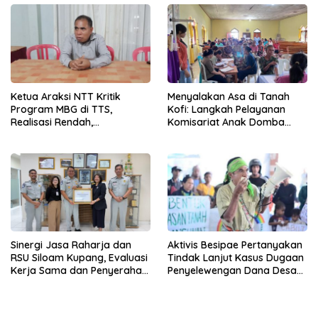
Ketua Araksi NTT Kritik
Menyalakan Asa di Tanah
Program MBG di TTS,
Kofi: Langkah Pelayanan
Realisasi Rendah,
Komisariat Anak Domba
Transparansi Kurang, dan
GMKI Cabang Kupang dalam
Pasokan Lokal Tidak Mampu
Bakti Sosial ke-XIX
Sinergi Jasa Raharja dan
Aktivis Besipae Pertanyakan
RSU Siloam Kupang, Evaluasi
Tindak Lanjut Kasus Dugaan
Kerja Sama dan Penyerahan
Penyelewengan Dana Desa
Penghargaan Form and
Spaha oleh Kejaksaan
Diagnosis Accuracy
Negeri TTS
Champion