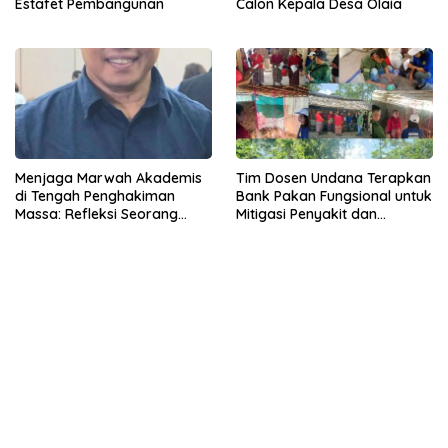
Estafet Pembangunan
Calon Kepala Desa Olaia
Menjaga Marwah Akademis
Tim Dosen Undana Terapkan
di Tengah Penghakiman
Bank Pakan Fungsional untuk
Massa: Refleksi Seorang
Mitigasi Penyakit dan
Dosen
Efisiensi Produksi Ayam KUB
di Amarasi Timur