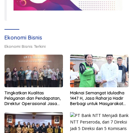
Ekonomi Bisnis
Ekonomi Bisnis Terkini
Tingkatkan Kualitas
Maknai Semangat Iduladha
Pelayanan dan Pendapatan,
1447 H, Jasa Raharja Hadir
Direktur Operasional Jasa
Berbagi untuk Masyarakat
Raharja Berikan Pembinaan
melalui Penyaluran Paket
di Lampung dan Tinjau
Daging Kurban
Samsat Rajabasa