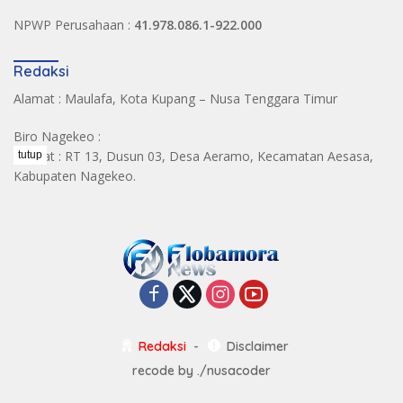
NPWP Perusahaan :
41.978.086.1-922.000
Redaksi
Alamat : Maulafa, Kota Kupang – Nusa Tenggara Timur
Biro Nagekeo :
Alamat : RT 13, Dusun 03, Desa Aeramo, Kecamatan Aesasa,
tutup
Kabupaten Nagekeo.
Redaksi
Disclaimer
recode by
./nusacoder