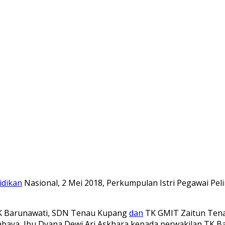
idikan
Nasional, 2 Mei 2018, Perkumpulan Istri Pegawai Pe
TK Barunawati, SDN Tenau Kupang
dan
TK GMIT Zaitun Tena
baya, Ibu Dyana Dewi Ari Askhara kepada perwakilan TK B