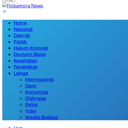
Home
Nasional
Daerah
Politik
Hukum Kriminal
Ekonomi Bisnis
Kesehatan
Pendidikan
Lainya
Internasional
Opini
Komunitas
Olahraga
Religi
Vidio
Wisata Budaya
Live