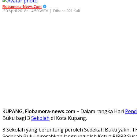
Flobamora-News.Com
30 April 2018 : 14:59 WITA |
Dibaca 921 Kali
KUPANG, Flobamora-news.com –
Dalam rangka Hari
Pend
Buku bagi 3
Sekolah
di Kota Kupang.
3 Sekolah yang beruntung peroleh Sedekah Buku yakni 
Sedekah Buku diserahkan langsung oleh Ketua PIPP3 Sura