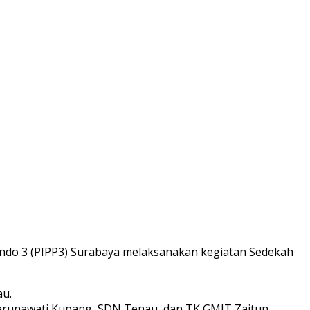
lindo 3 (PIPP3) Surabaya melaksanakan kegiatan Sedekah
u.
arunawati Kupang, SDN Tenau, dan TK GMIT Zaitun.