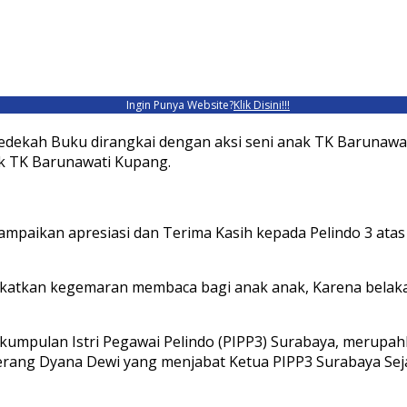
Ingin Punya Website?
Klik Disini!!!
, Sedekah Buku dirangkai dengan aksi seni anak TK Baruna
ak TK Barunawati Kupang.
ampaikan apresiasi dan Terima Kasih kepada Pelindo 3 ata
katkan kegemaran membaca bagi anak anak, Karena bela
kumpulan Istri Pegawai Pelindo (PIPP3) Surabaya, merupa
terang Dyana Dewi yang menjabat Ketua PIPP3 Surabaya Sej