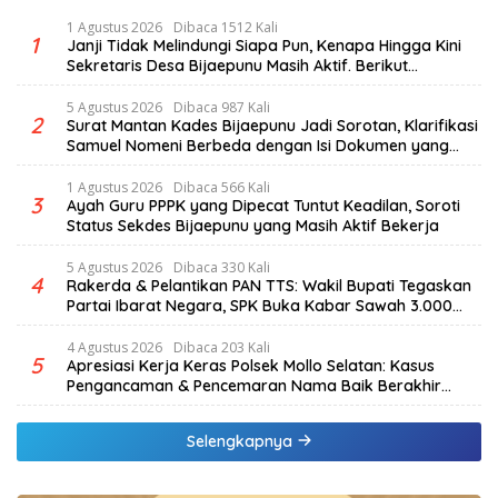
1 Agustus 2026
Dibaca 1512 Kali
1
Janji Tidak Melindungi Siapa Pun, Kenapa Hingga Kini
Sekretaris Desa Bijaepunu Masih Aktif. Berikut
penjelasan Ketua Komisi I DPRD TTS.
5 Agustus 2026
Dibaca 987 Kali
2
Surat Mantan Kades Bijaepunu Jadi Sorotan, Klarifikasi
Samuel Nomeni Berbeda dengan Isi Dokumen yang
Beredar
1 Agustus 2026
Dibaca 566 Kali
3
Ayah Guru PPPK yang Dipecat Tuntut Keadilan, Soroti
Status Sekdes Bijaepunu yang Masih Aktif Bekerja
5 Agustus 2026
Dibaca 330 Kali
4
Rakerda & Pelantikan PAN TTS: Wakil Bupati Tegaskan
Partai Ibarat Negara, SPK Buka Kabar Sawah 3.000
Hektar & Larangan Politik Uang
4 Agustus 2026
Dibaca 203 Kali
5
Apresiasi Kerja Keras Polsek Mollo Selatan: Kasus
Pengancaman & Pencemaran Nama Baik Berakhir
Damai
Selengkapnya