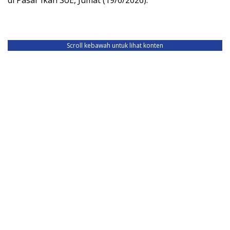
di Pasar Ikan SoE, Jumat (19/6/2026).
Scroll kebawah untuk lihat konten