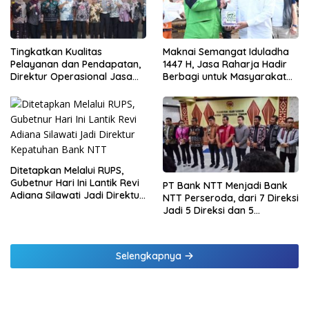
Tingkatkan Kualitas
Maknai Semangat Iduladha
Pelayanan dan Pendapatan,
1447 H, Jasa Raharja Hadir
Direktur Operasional Jasa
Berbagi untuk Masyarakat
Raharja Berikan Pembinaan
melalui Penyaluran Paket
di Lampung dan Tinjau
Daging Kurban
Samsat Rajabasa
Ditetapkan Melalui RUPS,
Gubetnur Hari Ini Lantik Revi
PT Bank NTT Menjadi Bank
Adiana Silawati Jadi Direktur
NTT Perseroda, dari 7 Direksi
Kepatuhan Bank NTT
Jadi 5 Direksi dan 5
Komisaris jadi 3 Komisaris
Selengkapnya