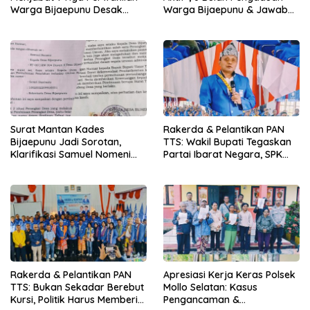
Warga Bijaepunu Desak
Warga Bijaepunu & Jawaban
Pemkab TTS Tegakkan
Asisten I TTS: Pelan-pelan,
Keadilan yang Setara
Tapi Pasti.
Surat Mantan Kades
Rakerda & Pelantikan PAN
Bijaepunu Jadi Sorotan,
TTS: Wakil Bupati Tegaskan
Klarifikasi Samuel Nomeni
Partai Ibarat Negara, SPK
Berbeda dengan Isi
Buka Kabar Sawah 3.000
Dokumen yang Beredar
Hektar & Larangan Politik
Uang
Rakerda & Pelantikan PAN
Apresiasi Kerja Keras Polsek
TTS: Bukan Sekadar Berebut
Mollo Selatan: Kasus
Kursi, Politik Harus Memberi
Pengancaman &