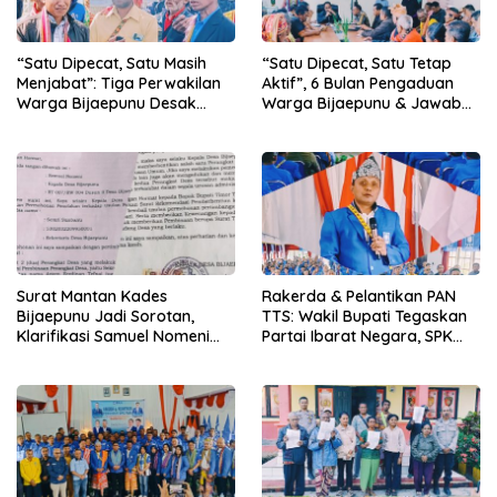
“Satu Dipecat, Satu Masih
“Satu Dipecat, Satu Tetap
Menjabat”: Tiga Perwakilan
Aktif”, 6 Bulan Pengaduan
Warga Bijaepunu Desak
Warga Bijaepunu & Jawaban
Pemkab TTS Tegakkan
Asisten I TTS: Pelan-pelan,
Keadilan yang Setara
Tapi Pasti.
Surat Mantan Kades
Rakerda & Pelantikan PAN
Bijaepunu Jadi Sorotan,
TTS: Wakil Bupati Tegaskan
Klarifikasi Samuel Nomeni
Partai Ibarat Negara, SPK
Berbeda dengan Isi
Buka Kabar Sawah 3.000
Dokumen yang Beredar
Hektar & Larangan Politik
Uang