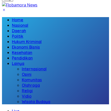
Home
Nasional
Daerah
Politik
Hukum Kriminal
Ekonomi Bisnis
Kesehatan
Pendidikan
Lainya
Internasional
Opini
Komunitas
Olahraga
Religi
Vidio
Wisata Budaya
Live