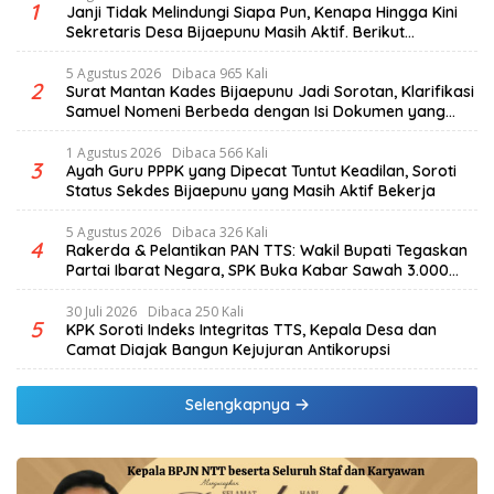
1
Janji Tidak Melindungi Siapa Pun, Kenapa Hingga Kini
Sekretaris Desa Bijaepunu Masih Aktif. Berikut
penjelasan Ketua Komisi I DPRD TTS.
5 Agustus 2026
Dibaca 965 Kali
2
Surat Mantan Kades Bijaepunu Jadi Sorotan, Klarifikasi
Samuel Nomeni Berbeda dengan Isi Dokumen yang
Beredar
1 Agustus 2026
Dibaca 566 Kali
3
Ayah Guru PPPK yang Dipecat Tuntut Keadilan, Soroti
Status Sekdes Bijaepunu yang Masih Aktif Bekerja
5 Agustus 2026
Dibaca 326 Kali
4
Rakerda & Pelantikan PAN TTS: Wakil Bupati Tegaskan
Partai Ibarat Negara, SPK Buka Kabar Sawah 3.000
Hektar & Larangan Politik Uang
30 Juli 2026
Dibaca 250 Kali
5
KPK Soroti Indeks Integritas TTS, Kepala Desa dan
Camat Diajak Bangun Kejujuran Antikorupsi
Selengkapnya