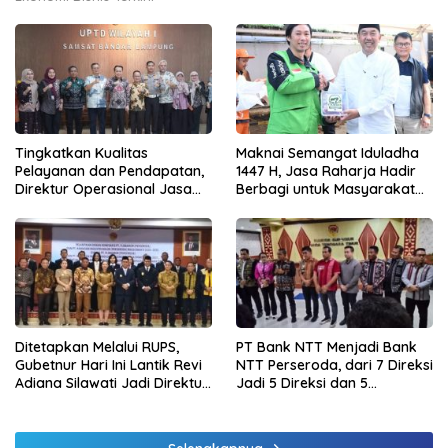
Tingkatkan Kualitas
Maknai Semangat Iduladha
Pelayanan dan Pendapatan,
1447 H, Jasa Raharja Hadir
Direktur Operasional Jasa
Berbagi untuk Masyarakat
Raharja Berikan Pembinaan
melalui Penyaluran Paket
di Lampung dan Tinjau
Daging Kurban
Samsat Rajabasa
Ditetapkan Melalui RUPS,
PT Bank NTT Menjadi Bank
Gubetnur Hari Ini Lantik Revi
NTT Perseroda, dari 7 Direksi
Adiana Silawati Jadi Direktur
Jadi 5 Direksi dan 5
Kepatuhan Bank NTT
Komisaris jadi 3 Komisaris