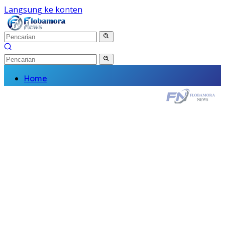
Langsung ke konten
Home
Nasional
Daerah
Politik
Kriminal
Finance
Kesehatan
Pendidikan
Wisata Budaya
Olahraga
Religi
Komunitas