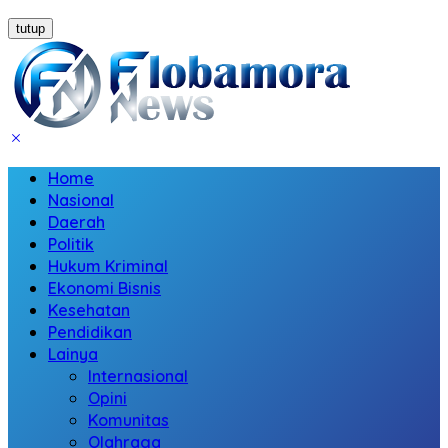
tutup
Home
Nasional
Daerah
Politik
Hukum Kriminal
Ekonomi Bisnis
Kesehatan
Pendidikan
Lainya
Internasional
Opini
Komunitas
Olahraga