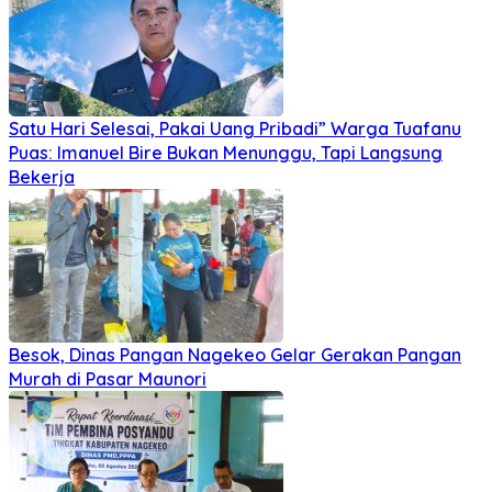
Satu Hari Selesai, Pakai Uang Pribadi” Warga Tuafanu
Puas: Imanuel Bire Bukan Menunggu, Tapi Langsung
Bekerja
Besok, Dinas Pangan Nagekeo Gelar Gerakan Pangan
Murah di Pasar Maunori