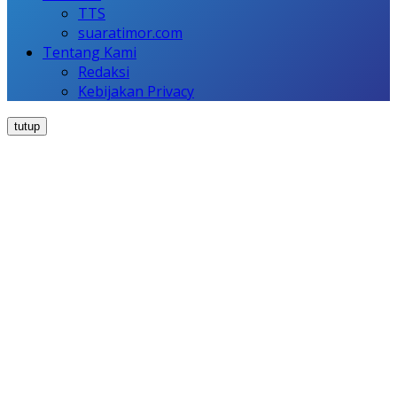
TTS
suaratimor.com
Tentang Kami
Redaksi
Kebijakan Privacy
tutup