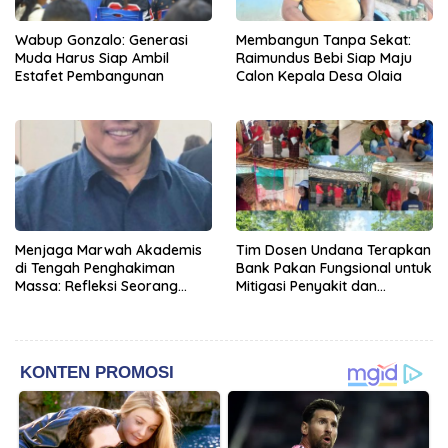
Wabup Gonzalo: Generasi
Membangun Tanpa Sekat:
Muda Harus Siap Ambil
Raimundus Bebi Siap Maju
Estafet Pembangunan
Calon Kepala Desa Olaia
Menjaga Marwah Akademis
Tim Dosen Undana Terapkan
di Tengah Penghakiman
Bank Pakan Fungsional untuk
Massa: Refleksi Seorang
Mitigasi Penyakit dan
Dosen
Efisiensi Produksi Ayam KUB
di Amarasi Timur