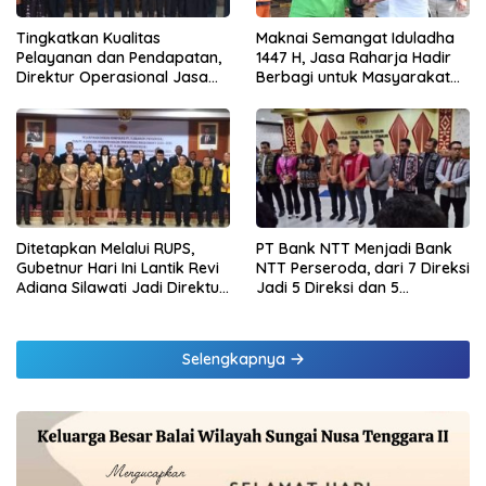
Tingkatkan Kualitas
Maknai Semangat Iduladha
Pelayanan dan Pendapatan,
1447 H, Jasa Raharja Hadir
Direktur Operasional Jasa
Berbagi untuk Masyarakat
Raharja Berikan Pembinaan
melalui Penyaluran Paket
di Lampung dan Tinjau
Daging Kurban
Samsat Rajabasa
Ditetapkan Melalui RUPS,
PT Bank NTT Menjadi Bank
Gubetnur Hari Ini Lantik Revi
NTT Perseroda, dari 7 Direksi
Adiana Silawati Jadi Direktur
Jadi 5 Direksi dan 5
Kepatuhan Bank NTT
Komisaris jadi 3 Komisaris
Selengkapnya