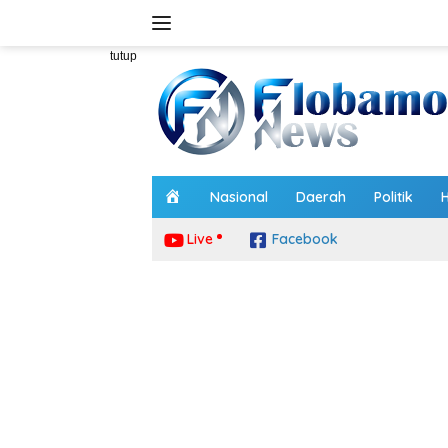
Langsung
ke
konten
tutup
H
Nasional
Daerah
Politik
o
m
Live
Facebook
e