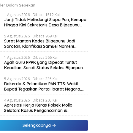
ler Dalam Sepekan
1 Agustus 2026
Dibaca 1512 Kali
Janji Tidak Melindungi Siapa Pun, Kenapa
Hingga Kini Sekretaris Desa Bijaepunu
Masih Aktif. Berikut penjelasan Ketua
Komisi I DPRD TTS.
5 Agustus 2026
Dibaca 989 Kali
Surat Mantan Kades Bijaepunu Jadi
Sorotan, Klarifikasi Samuel Nomeni
Berbeda dengan Isi Dokumen yang
Beredar
1 Agustus 2026
Dibaca 566 Kali
Ayah Guru PPPK yang Dipecat Tuntut
Keadilan, Soroti Status Sekdes Bijaepunu
yang Masih Aktif Bekerja
5 Agustus 2026
Dibaca 335 Kali
Rakerda & Pelantikan PAN TTS: Wakil
Bupati Tegaskan Partai Ibarat Negara,
SPK Buka Kabar Sawah 3.000 Hektar &
Larangan Politik Uang
4 Agustus 2026
Dibaca 205 Kali
Apresiasi Kerja Keras Polsek Mollo
Selatan: Kasus Pengancaman &
Pencemaran Nama Baik Berakhir Damai
Selengkapnya