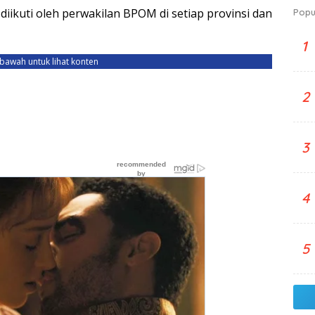
iikuti oleh perwakilan BPOM di setiap provinsi dan
Popu
1
ebawah untuk lihat konten
2
3
4
5