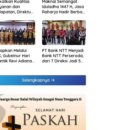
katkan Kualitas
Maknai Semangat
ayanan dan
Iduladha 1447 H, Jasa
apatan, Direktur
Raharja Hadir Berbagi
sional Jasa
untuk Masyarakat
rja Berikan
melalui Penyaluran
inaan di
Paket Daging Kurban
ung dan Tinjau
Samsat Rajabasa
tapkan Melalui
PT Bank NTT Menjadi
, Gubetnur Hari
Bank NTT Perseroda,
Lantik Revi Adiana
dari 7 Direksi Jadi 5
wati Jadi Direktur
Direksi dan 5
atuhan Bank NTT
Komisaris jadi 3
Komisaris
Selengkapnya