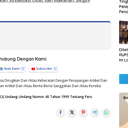
n Sosialisasi Obat dan Makanan, Begini
Ting
Pel
Pend
Opera
Raha
Pemb
Lamp
Dite
RUPS
rhubung Dengan Kami:
Ini 
Sila
Ikuti Kami
Subscribe
Kep
sa Dirugikan Dan /Atau Keberatan Dengan Penayangan Artikel Dan
n Artikel Dan /Atau Berita Berisi Sanggahan Dan /Atau Koreksi
n (12) Undang-Undang Nomor 40 Tahun 1999 Tentang Pers.