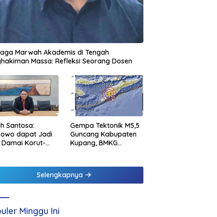
jaga Marwah Akademis di Tengah
hakiman Massa: Refleksi Seorang Dosen
h Santosa:
Gempa Tektonik M5,5
bowo dapat Jadi
Guncang Kabupaten
 Damai Korut-
Kupang, BMKG
el
Pastikan Tidak
Berpotensi Tsunami
Selengkapnya
uler Minggu Ini