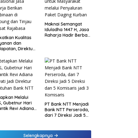
Maknai Semangat
Iduladha 1447 H, Jasa
Raharja Hadir Berbagi
katkan Kualitas
untuk Masyarakat
ayanan dan
melalui Penyaluran
apatan, Direktur
Paket Daging Kurban
sional Jasa
rja Berikan
inaan di
ung dan Tinjau
Samsat Rajabasa
tapkan Melalui
, Gubetnur Hari
PT Bank NTT Menjadi
Lantik Revi Adiana
Bank NTT Perseroda,
wati Jadi Direktur
dari 7 Direksi Jadi 5
atuhan Bank NTT
Direksi dan 5
Komisaris jadi 3
Komisaris
Selengkapnya