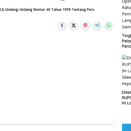
n (12) Undang-Undang Nomor 40 Tahun 1999 Tentang Pers.
Ting
Pel
Pend
Opera
Raha
Pemb
Lamp
Dite
RUPS
Ini 
Sila
Kep