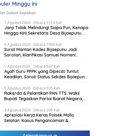
uler Minggu Ini
ler Dalam Sepekan
1 Agustus 2026
Dibaca 1519 Kali
Janji Tidak Melindungi Siapa Pun, Kenapa
Hingga Kini Sekretaris Desa Bijaepunu
Masih Aktif. Berikut penjelasan Ketua
Komisi I DPRD TTS.
5 Agustus 2026
Dibaca 1000 Kali
Surat Mantan Kades Bijaepunu Jadi
Sorotan, Klarifikasi Samuel Nomeni
Berbeda dengan Isi Dokumen yang
Beredar
1 Agustus 2026
Dibaca 567 Kali
Ayah Guru PPPK yang Dipecat Tuntut
Keadilan, Soroti Status Sekdes Bijaepunu
yang Masih Aktif Bekerja
5 Agustus 2026
Dibaca 335 Kali
Rakerda & Pelantikan PAN TTS: Wakil
Bupati Tegaskan Partai Ibarat Negara,
SPK Buka Kabar Sawah 3.000 Hektar &
Larangan Politik Uang
4 Agustus 2026
Dibaca 205 Kali
Apresiasi Kerja Keras Polsek Mollo
Selatan: Kasus Pengancaman &
Pencemaran Nama Baik Berakhir Damai
Selengkapnya