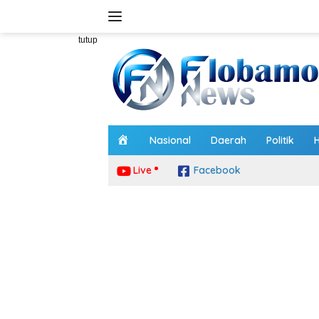
Langsung
ke
konten
tutup
H
Nasional
Daerah
Politik
o
m
Live
Facebook
e