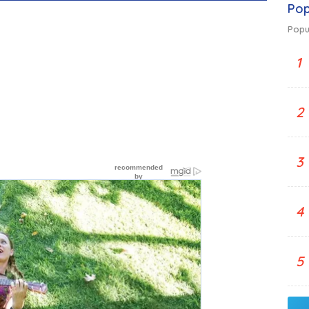
Pop
Popu
1
2
3
4
5