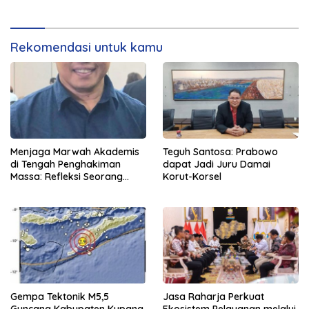
Rekomendasi untuk kamu
Menjaga Marwah Akademis
Teguh Santosa: Prabowo
di Tengah Penghakiman
dapat Jadi Juru Damai
Massa: Refleksi Seorang
Korut-Korsel
Dosen
Gempa Tektonik M5,5
Jasa Raharja Perkuat
Guncang Kabupaten Kupang,
Ekosistem Pelayanan melalui