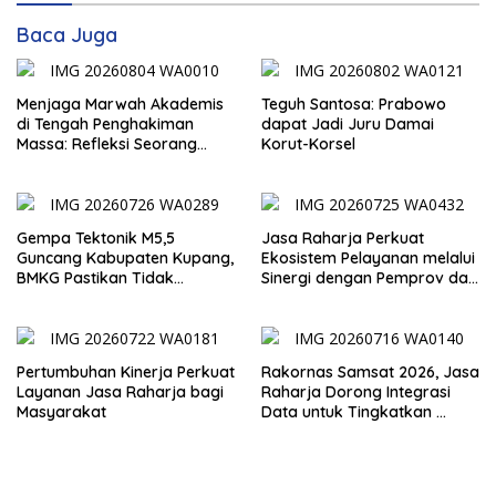
Baca Juga
Menjaga Marwah Akademis
Teguh Santosa: Prabowo
di Tengah Penghakiman
dapat Jadi Juru Damai
Massa: Refleksi Seorang
Korut-Korsel
Dosen
Gempa Tektonik M5,5
Jasa Raharja Perkuat
Guncang Kabupaten Kupang,
Ekosistem Pelayanan melalui
BMKG Pastikan Tidak
Sinergi dengan Pemprov dan
Berpotensi Tsunami
Polda Jambi
Pertumbuhan Kinerja Perkuat
Rakornas Samsat 2026, Jasa
Layanan Jasa Raharja bagi
Raharja Dorong Integrasi
Masyarakat
Data untuk Tingkatkan
Kepatuhan Wajib Pajak
Kendaraan Bermotor