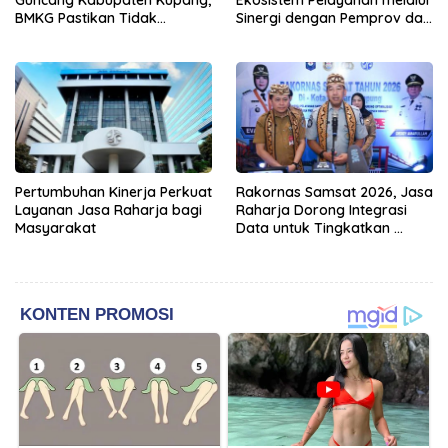
BMKG Pastikan Tidak
Sinergi dengan Pemprov dan
Berpotensi Tsunami
Polda Jambi
Pertumbuhan Kinerja Perkuat
Rakornas Samsat 2026, Jasa
Layanan Jasa Raharja bagi
Raharja Dorong Integrasi
Masyarakat
Data untuk Tingkatkan
Kepatuhan Wajib Pajak
Kendaraan Bermotor