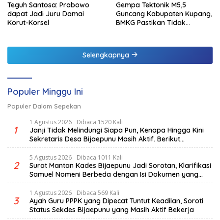
Teguh Santosa: Prabowo
Gempa Tektonik M5,5
dapat Jadi Juru Damai
Guncang Kabupaten Kupang,
Korut-Korsel
BMKG Pastikan Tidak
Berpotensi Tsunami
Selengkapnya
Populer Minggu Ini
Populer Dalam Sepekan
1 Agustus 2026
Dibaca 1520 Kali
1
Janji Tidak Melindungi Siapa Pun, Kenapa Hingga Kini
Sekretaris Desa Bijaepunu Masih Aktif. Berikut
penjelasan Ketua Komisi I DPRD TTS.
5 Agustus 2026
Dibaca 1011 Kali
2
Surat Mantan Kades Bijaepunu Jadi Sorotan, Klarifikasi
Samuel Nomeni Berbeda dengan Isi Dokumen yang
Beredar
1 Agustus 2026
Dibaca 569 Kali
3
Ayah Guru PPPK yang Dipecat Tuntut Keadilan, Soroti
Status Sekdes Bijaepunu yang Masih Aktif Bekerja