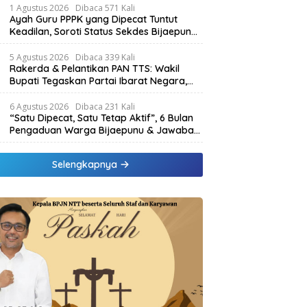
1 Agustus 2026
Dibaca 571 Kali
Ayah Guru PPPK yang Dipecat Tuntut
Keadilan, Soroti Status Sekdes Bijaepunu
yang Masih Aktif Bekerja
5 Agustus 2026
Dibaca 339 Kali
Rakerda & Pelantikan PAN TTS: Wakil
Bupati Tegaskan Partai Ibarat Negara,
SPK Buka Kabar Sawah 3.000 Hektar &
Larangan Politik Uang
6 Agustus 2026
Dibaca 231 Kali
“Satu Dipecat, Satu Tetap Aktif”, 6 Bulan
Pengaduan Warga Bijaepunu & Jawaban
Asisten I TTS: Pelan-pelan, Tapi Pasti.
Selengkapnya