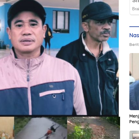
Nas
Berit
Men
Peng