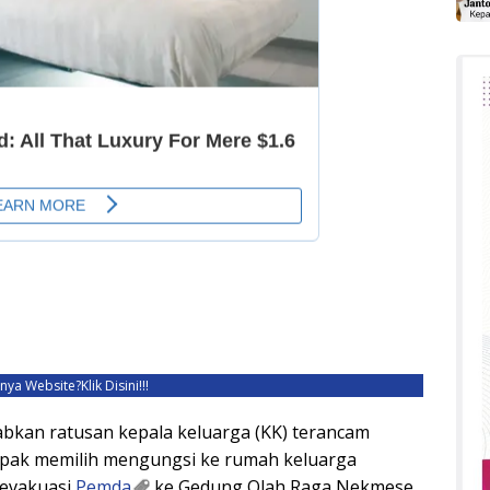
unya Website?
Klik Disini!!!
bkan ratusan kepala keluarga (KK) terancam
mpak memilih mengungsi ke rumah keluarga
ievakuasi
Pemda
ke Gedung Olah Raga Nekmese