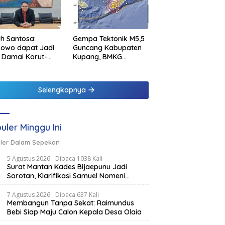
h Santosa:
Gempa Tektonik M5,5
bowo dapat Jadi
Guncang Kabupaten
 Damai Korut-
Kupang, BMKG
el
Pastikan Tidak
Berpotensi Tsunami
Selengkapnya
uler Minggu Ini
ler Dalam Sepekan
5 Agustus 2026
Dibaca 1038 Kali
Surat Mantan Kades Bijaepunu Jadi
Sorotan, Klarifikasi Samuel Nomeni
Berbeda dengan Isi Dokumen yang
Beredar
7 Agustus 2026
Dibaca 637 Kali
Membangun Tanpa Sekat: Raimundus
Bebi Siap Maju Calon Kepala Desa Olaia