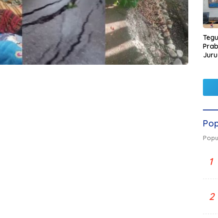
Tegu
Pra
Juru
Kors
Pop
Popu
1
2