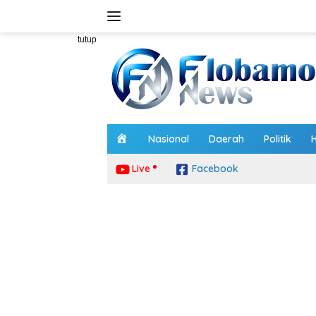
Langsung
ke
konten
tutup
H
Nasional
Daerah
Politik
o
m
Live
Facebook
e