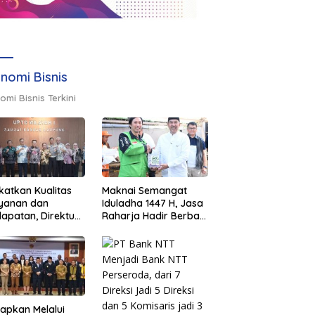
nomi Bisnis
omi Bisnis Terkini
katkan Kualitas
Maknai Semangat
ayanan dan
Iduladha 1447 H, Jasa
apatan, Direktur
Raharja Hadir Berbagi
sional Jasa
untuk Masyarakat
rja Berikan
melalui Penyaluran
inaan di
Paket Daging Kurban
ung dan Tinjau
Samsat Rajabasa
tapkan Melalui