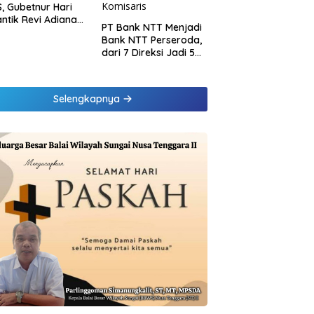
, Gubetnur Hari
Lantik Revi Adiana
PT Bank NTT Menjadi
wati Jadi Direktur
Bank NTT Perseroda,
atuhan Bank NTT
dari 7 Direksi Jadi 5
Direksi dan 5
Komisaris jadi 3
Komisaris
Selengkapnya