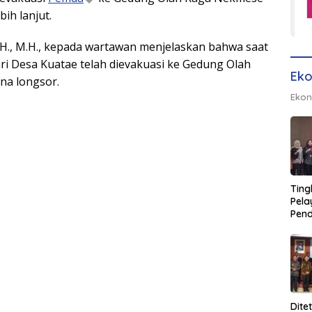
h lanjut.
.H., M.H., kepada wartawan menjelaskan bahwa saat
ari Desa Kuatae telah dievakuasi ke Gedung Olah
Eko
na longsor.
Ekon
Ting
Pel
Pend
Opera
Raha
Pemb
Lamp
Dite