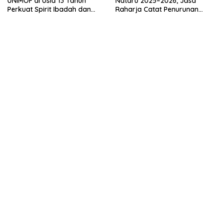
UNIMOF di Usia 13 Tahun
Nataru 2025–2026, Jasa
Perkuat Spirit Ibadah dan
Raharja Catat Penurunan
Keilmuan
Santunan dan Perkuat
Komitmen Keselamatan
Publik