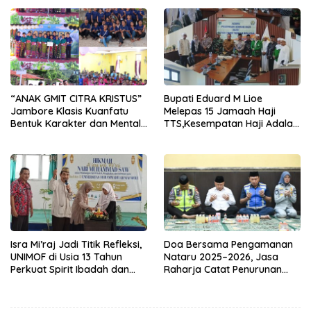
Royong dan Sinergi Gereja-
BENTUK KARAKTER
Pemerintah
“ANAK GMIT CITRA KRISTUS”
Bupati Eduard M Lioe
Jambore Klasis Kuanfatu
Melepas 15 Jamaah Haji
Bentuk Karakter dan Mental
TTS,Kesempatan Haji Adalah
Pemimpin Masa Depan
Anugerah Besar ,Jadilah
Duta Yang Martabat.
Isra Mi’raj Jadi Titik Refleksi,
Doa Bersama Pengamanan
UNIMOF di Usia 13 Tahun
Nataru 2025–2026, Jasa
Perkuat Spirit Ibadah dan
Raharja Catat Penurunan
Keilmuan
Santunan dan Perkuat
Komitmen Keselamatan
Publik