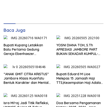
Baca Juga
Bupati Kupang Letakkan
YOSNI DIANA TOH, S.Th
Batu Pertama Gedung
APRESIASI JAMBORE PART
Gereja Ebenhaezer
BUKAN SEKADAR KUMPUL-
Oelbiteno, Tekankan Gotong
KUMPUL, TAPI WADAH
Royong dan Sinergi Gereja-
BENTUK KARAKTER
Pemerintah
“ANAK GMIT CITRA KRISTUS”
Bupati Eduard M Lioe
Jambore Klasis Kuanfatu
Melepas 15 Jamaah Haji
Bentuk Karakter dan Mental
TTS,Kesempatan Haji Adalah
Pemimpin Masa Depan
Anugerah Besar ,Jadilah
Duta Yang Martabat.
Isra Mi’raj Jadi Titik Refleksi,
Doa Bersama Pengamanan