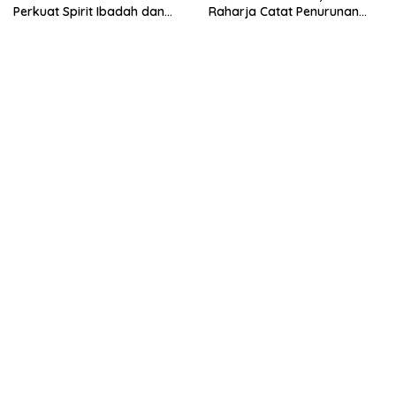
Perkuat Spirit Ibadah dan
Raharja Catat Penurunan
Keilmuan
Santunan dan Perkuat
Komitmen Keselamatan
Publik