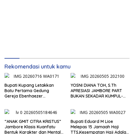
Rekomendasi untuk kamu
Bupati Kupang Letakkan
YOSNI DIANA TOH, S.Th
Batu Pertama Gedung
APRESIASI JAMBORE PART
Gereja Ebenhaezer
BUKAN SEKADAR KUMPUL-
Oelbiteno, Tekankan Gotong
KUMPUL, TAPI WADAH
Royong dan Sinergi Gereja-
BENTUK KARAKTER
Pemerintah
“ANAK GMIT CITRA KRISTUS”
Bupati Eduard M Lioe
Jambore Klasis Kuanfatu
Melepas 15 Jamaah Haji
Bentuk Karakter dan Mental
TTS,Kesempatan Haji Adalah