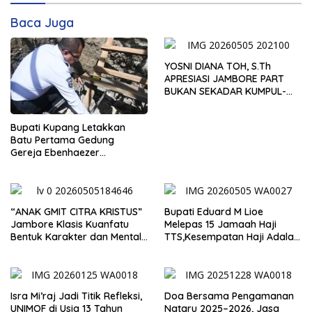
Baca Juga
YOSNI DIANA TOH, S.Th
APRESIASI JAMBORE PART
BUKAN SEKADAR KUMPUL-
KUMPUL, TAPI WADAH
BENTUK KARAKTER
Bupati Kupang Letakkan
Batu Pertama Gedung
Gereja Ebenhaezer
Oelbiteno, Tekankan Gotong
Royong dan Sinergi Gereja-
Pemerintah
“ANAK GMIT CITRA KRISTUS”
Bupati Eduard M Lioe
Jambore Klasis Kuanfatu
Melepas 15 Jamaah Haji
Bentuk Karakter dan Mental
TTS,Kesempatan Haji Adalah
Pemimpin Masa Depan
Anugerah Besar ,Jadilah
Duta Yang Martabat.
Isra Mi’raj Jadi Titik Refleksi,
Doa Bersama Pengamanan
UNIMOF di Usia 13 Tahun
Nataru 2025–2026, Jasa