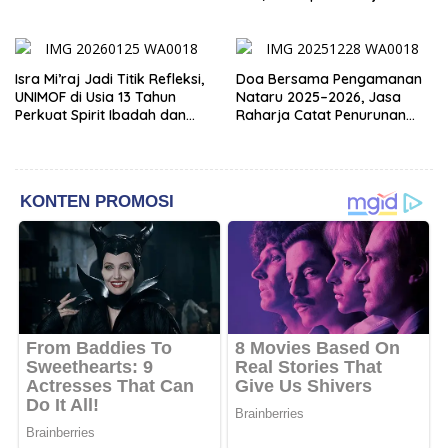
Pemimpin Masa Depan
Anugerah Besar ,Jadilah
Duta Yang Martabat.
Isra Mi’raj Jadi Titik Refleksi,
Doa Bersama Pengamanan
UNIMOF di Usia 13 Tahun
Nataru 2025–2026, Jasa
Perkuat Spirit Ibadah dan
Raharja Catat Penurunan
Keilmuan
Santunan dan Perkuat
Komitmen Keselamatan
Publik