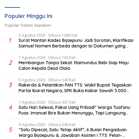
Populer Minggu Ini
Populer Dalam Sepekan
5 Agustus 2026
Dibaca 1068 Kali
1
Surat Mantan Kades Bijaepunu Jadi Sorotan, Klarifikasi
Samuel Nomeni Berbeda dengan Isi Dokumen yang
Beredar
7 Agustus 2026
Dibaca 704 Kali
2
Membangun Tanpa Sekat: Raimundus Bebi Siap Maju
Calon Kepala Desa Olaia
5 Agustus 2026
Dibaca 340 Kali
3
Rakerda & Pelantikan PAN TTS: Wakil Bupati Tegaskan
Partai Ibarat Negara, SPK Buka Kabar Sawah 3.000
Hektar & Larangan Politik Uang
7 Agustus 2026
Dibaca 307 Kali
4
Satu Hari Selesai, Pakai Uang Pribadi” Warga Tuafanu
Puas: Imanuel Bire Bukan Menunggu, Tapi Langsung
Bekerja
6 Agustus 2026
Dibaca 248 Kali
5
“Satu Dipecat, Satu Tetap Aktif”, 6 Bulan Pengaduan
Warga Bijaepunu & Jawaban Asisten I TTS: Pelan-