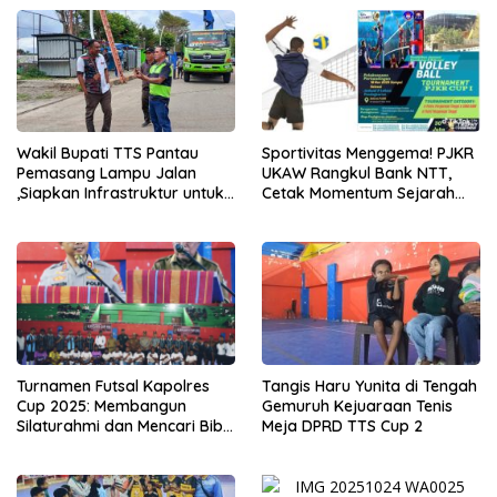
Wakil Bupati TTS Pantau
Sportivitas Menggema! PJKR
Pemasang Lampu Jalan
UKAW Rangkul Bank NTT,
,Siapkan Infrastruktur untuk
Cetak Momentum Sejarah
PON 2028 dan Dukung
Voli di Kupang!
UMKM
Tangis Haru Yunita di Tengah
Turnamen Futsal Kapolres
Gemuruh Kejuaraan Tenis
Cup 2025: Membangun
Meja DPRD TTS Cup 2
Silaturahmi dan Mencari Bibit
Atlet Futsal di TTS