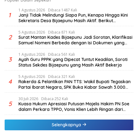
1 Agustus 2026
Dibaca 1487 Kali
1
Janji Tidak Melindungi Siapa Pun, Kenapa Hingga Kini
Sekretaris Desa Bijaepunu Masih Aktif. Berikut
penjelasan Ketua Komisi I DPRD TTS.
5 Agustus 2026
Dibaca 871 Kali
2
Surat Mantan Kades Bijaepunu Jadi Sorotan, Klarifikasi
Samuel Nomeni Berbeda dengan Isi Dokumen yang
Beredar
1 Agustus 2026
Dibaca 561 Kali
3
Ayah Guru PPPK yang Dipecat Tuntut Keadilan, Soroti
Status Sekdes Bijaepunu yang Masih Aktif Bekerja
5 Agustus 2026
Dibaca 321 Kali
4
Rakerda & Pelantikan PAN TTS: Wakil Bupati Tegaskan
Partai Ibarat Negara, SPK Buka Kabar Sawah 3.000
Hektar & Larangan Politik Uang
30 Juli 2026
Dibaca 252 Kali
5
Kuasa Hukum Apresiasi Putusan Majelis Hakim PN Soe
dalam Perkara TPPO, Vonis Klien Lebih Ringan dari
Tuntutan JPU
Selengkapnya