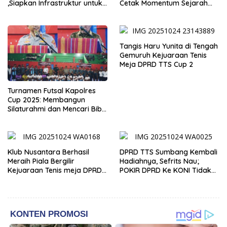
,Siapkan Infrastruktur untuk
Cetak Momentum Sejarah
PON 2028 dan Dukung
Voli di Kupang!
UMKM
Tangis Haru Yunita di Tengah
Gemuruh Kejuaraan Tenis
Meja DPRD TTS Cup 2
Turnamen Futsal Kapolres
Cup 2025: Membangun
Silaturahmi dan Mencari Bibit
Atlet Futsal di TTS
Klub Nusantara Berhasil
DPRD TTS Sumbang Kembali
Meraih Piala Bergilir
Hadiahnya, Sefrits Nau;
Kejuaraan Tenis meja DPRD
POKIR DPRD Ke KONI Tidak
TTS Cup 2 tahun 2025
Menyalahi Aturan