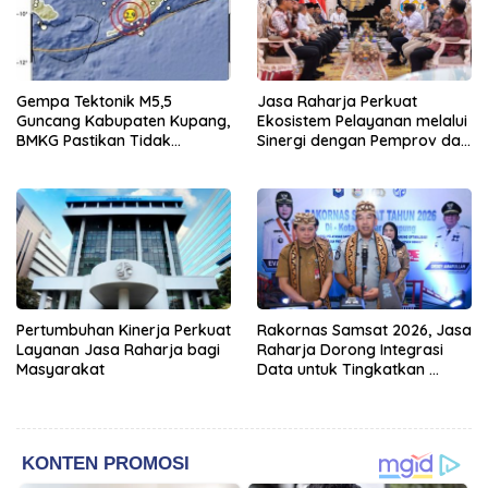
Gempa Tektonik M5,5
Jasa Raharja Perkuat
Guncang Kabupaten Kupang,
Ekosistem Pelayanan melalui
BMKG Pastikan Tidak
Sinergi dengan Pemprov dan
Berpotensi Tsunami
Polda Jambi
Pertumbuhan Kinerja Perkuat
Rakornas Samsat 2026, Jasa
Layanan Jasa Raharja bagi
Raharja Dorong Integrasi
Masyarakat
Data untuk Tingkatkan
Kepatuhan Wajib Pajak
Kendaraan Bermotor