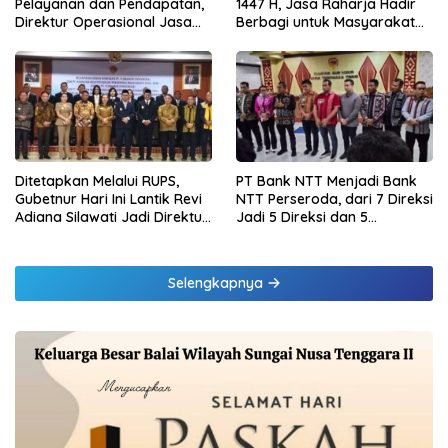
Pelayanan dan Pendapatan,
1447 H, Jasa Raharja Hadir
Direktur Operasional Jasa
Berbagi untuk Masyarakat
Raharja Berikan Pembinaan
melalui Penyaluran Paket
di Lampung dan Tinjau
Daging Kurban
Samsat Rajabasa
Ditetapkan Melalui RUPS,
PT Bank NTT Menjadi Bank
Gubetnur Hari Ini Lantik Revi
NTT Perseroda, dari 7 Direksi
Adiana Silawati Jadi Direktur
Jadi 5 Direksi dan 5
Kepatuhan Bank NTT
Komisaris jadi 3 Komisaris
Selengkapnya