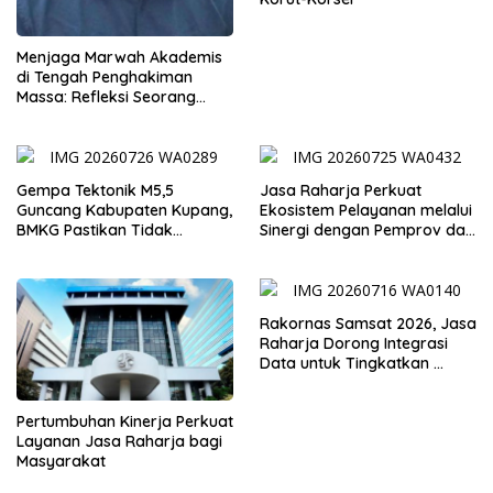
Menjaga Marwah Akademis
di Tengah Penghakiman
Massa: Refleksi Seorang
Dosen
Gempa Tektonik M5,5
Jasa Raharja Perkuat
Guncang Kabupaten Kupang,
Ekosistem Pelayanan melalui
BMKG Pastikan Tidak
Sinergi dengan Pemprov dan
Berpotensi Tsunami
Polda Jambi
Rakornas Samsat 2026, Jasa
Raharja Dorong Integrasi
Data untuk Tingkatkan
Kepatuhan Wajib Pajak
Kendaraan Bermotor
Pertumbuhan Kinerja Perkuat
Layanan Jasa Raharja bagi
Masyarakat