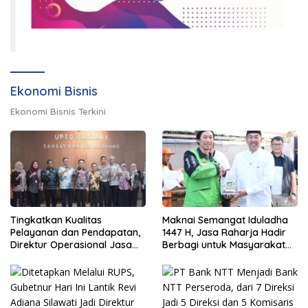
Ekonomi Bisnis
Ekonomi Bisnis Terkini
Tingkatkan Kualitas
Maknai Semangat Iduladha
Pelayanan dan Pendapatan,
1447 H, Jasa Raharja Hadir
Direktur Operasional Jasa
Berbagi untuk Masyarakat
Raharja Berikan Pembinaan
melalui Penyaluran Paket
di Lampung dan Tinjau
Daging Kurban
Samsat Rajabasa