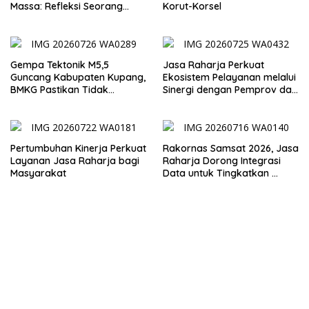
Massa: Refleksi Seorang
Korut-Korsel
Dosen
Gempa Tektonik M5,5
Jasa Raharja Perkuat
Guncang Kabupaten Kupang,
Ekosistem Pelayanan melalui
BMKG Pastikan Tidak
Sinergi dengan Pemprov dan
Berpotensi Tsunami
Polda Jambi
Pertumbuhan Kinerja Perkuat
Rakornas Samsat 2026, Jasa
Layanan Jasa Raharja bagi
Raharja Dorong Integrasi
Masyarakat
Data untuk Tingkatkan
Kepatuhan Wajib Pajak
Kendaraan Bermotor