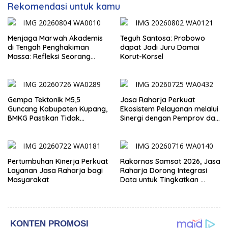
Rekomendasi untuk kamu
Menjaga Marwah Akademis
Teguh Santosa: Prabowo
di Tengah Penghakiman
dapat Jadi Juru Damai
Massa: Refleksi Seorang
Korut-Korsel
Dosen
Gempa Tektonik M5,5
Jasa Raharja Perkuat
Guncang Kabupaten Kupang,
Ekosistem Pelayanan melalui
BMKG Pastikan Tidak
Sinergi dengan Pemprov dan
Berpotensi Tsunami
Polda Jambi
Pertumbuhan Kinerja Perkuat
Rakornas Samsat 2026, Jasa
Layanan Jasa Raharja bagi
Raharja Dorong Integrasi
Masyarakat
Data untuk Tingkatkan
Kepatuhan Wajib Pajak
Kendaraan Bermotor