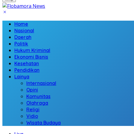
Home
Nasional
Daerah
Politik
Hukum Kriminal
Ekonomi Bisnis
Kesehatan
Pendidikan
Lainya
Internasional
Opini
Komunitas
Olahraga
Religi
Vidio
Wisata Budaya
Live