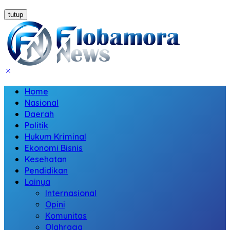
tutup
Home
Nasional
Daerah
Politik
Hukum Kriminal
Ekonomi Bisnis
Kesehatan
Pendidikan
Lainya
Internasional
Opini
Komunitas
Olahraga