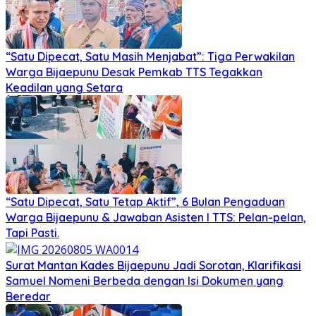
“Satu Dipecat, Satu Masih Menjabat”: Tiga Perwakilan
Warga Bijaepunu Desak Pemkab TTS Tegakkan
Keadilan yang Setara
“Satu Dipecat, Satu Tetap Aktif”, 6 Bulan Pengaduan
Warga Bijaepunu & Jawaban Asisten I TTS: Pelan-pelan,
Tapi Pasti.
Surat Mantan Kades Bijaepunu Jadi Sorotan, Klarifikasi
Samuel Nomeni Berbeda dengan Isi Dokumen yang
Beredar