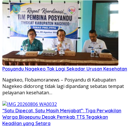
Posyandu Nagekeo Tak Lagi Sekadar Urusan Kesehatan
Nagekeo, Flobamoranews – Posyandu di Kabupaten
Nagekeo didorong tidak lagi dipandang sebatas tempat
pelayanan kesehatan…
“Satu Dipecat, Satu Masih Menjabat”: Tiga Perwakilan
Warga Bijaepunu Desak Pemkab TTS Tegakkan
Keadilan yang Setara