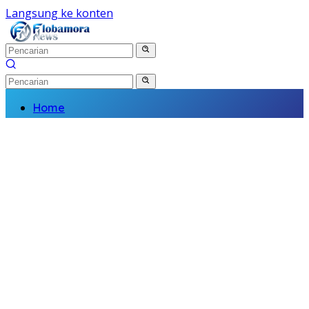
Langsung ke konten
Home
Nasional
Daerah
Politik
Kriminal
Finance
Kesehatan
Pendidikan
Wisata Budaya
Olahraga
Religi
Komunitas