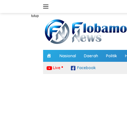
Langsung
ke
konten
tutup
H
Nasional
Daerah
Politik
o
m
Live
Facebook
e