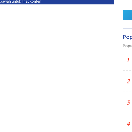
ebawah untuk lihat konten
Pop
Popu
1
2
3
4