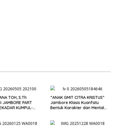
ANA TOH, S.Th
“ANAK GMIT CITRA KRISTUS”
SI JAMBORE PART
Jambore Klasis Kuanfatu
EKADAR KUMPUL-
Bentuk Karakter dan Mental
 TAPI WADAH BENTUK
Pemimpin Masa Depan
ER