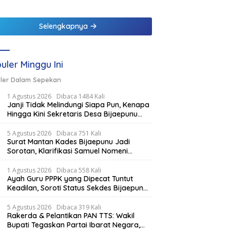
Pastikan Tidak
Berpotensi Tsunami
Selengkapnya
uler Minggu Ini
ler Dalam Sepekan
1 Agustus 2026
Dibaca 1484 Kali
Janji Tidak Melindungi Siapa Pun, Kenapa
Hingga Kini Sekretaris Desa Bijaepunu
Masih Aktif. Berikut penjelasan Ketua
Komisi I DPRD TTS.
5 Agustus 2026
Dibaca 751 Kali
Surat Mantan Kades Bijaepunu Jadi
Sorotan, Klarifikasi Samuel Nomeni
Berbeda dengan Isi Dokumen yang
Beredar
1 Agustus 2026
Dibaca 558 Kali
Ayah Guru PPPK yang Dipecat Tuntut
Keadilan, Soroti Status Sekdes Bijaepunu
yang Masih Aktif Bekerja
5 Agustus 2026
Dibaca 319 Kali
Rakerda & Pelantikan PAN TTS: Wakil
Bupati Tegaskan Partai Ibarat Negara,