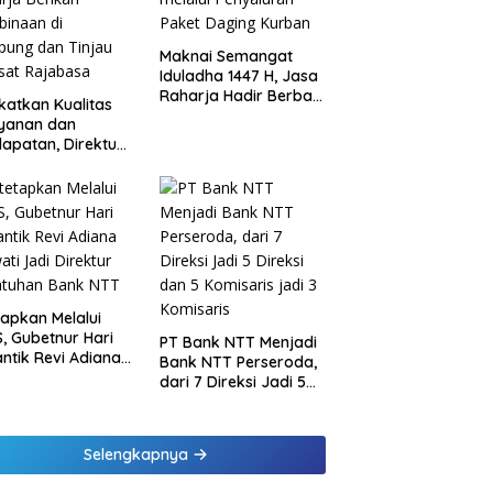
Maknai Semangat
Iduladha 1447 H, Jasa
Raharja Hadir Berbagi
katkan Kualitas
untuk Masyarakat
ayanan dan
melalui Penyaluran
apatan, Direktur
Paket Daging Kurban
sional Jasa
rja Berikan
inaan di
ung dan Tinjau
Samsat Rajabasa
tapkan Melalui
, Gubetnur Hari
PT Bank NTT Menjadi
Lantik Revi Adiana
Bank NTT Perseroda,
wati Jadi Direktur
dari 7 Direksi Jadi 5
atuhan Bank NTT
Direksi dan 5
Komisaris jadi 3
Komisaris
Selengkapnya