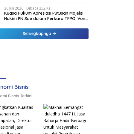
SPK Buka Kabar Sawah 3.000 Hektar &
Larangan Politik Uang
30 Juli 2026
Dibaca 252 Kali
Kuasa Hukum Apresiasi Putusan Majelis
Hakim PN Soe dalam Perkara TPPO, Vonis
Klien Lebih Ringan dari Tuntutan JPU
Selengkapnya
nomi Bisnis
omi Bisnis Terkini