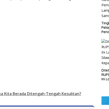
Ting
Pel
Pend
Opera
Raha
Pemb
Lamp
Dite
RUPS
Ini 
Sila
Kep
a Kita Berada Ditengah-Tengah Kesulitan?