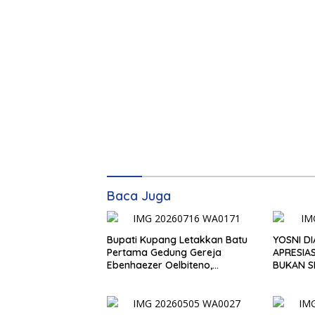
Baca Juga
Bupati Kupang Letakkan Batu
YOSNI DI
Pertama Gedung Gereja
APRESIA
Ebenhaezer Oelbiteno,
BUKAN S
Tekankan Gotong Royong dan
KUMPUL,
Sinergi Gereja-Pemerintah
KARAKT