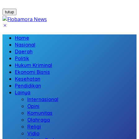
tutup
Home
Nasional
Daerah
Politik
Hukum Kriminal
Ekonomi Bisnis
Kesehatan
Pendidikan
Lainya
Internasional
Opini
Komunitas
Olahraga
Religi
Vidio