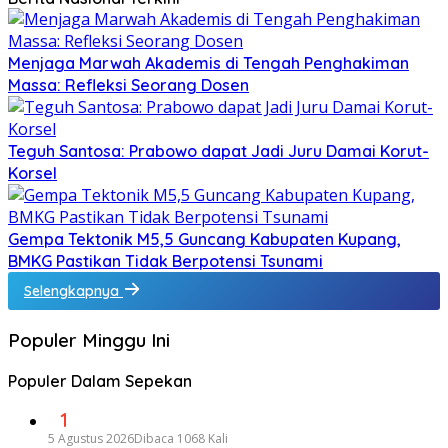
Menjaga Marwah Akademis di Tengah Penghakiman
Massa: Refleksi Seorang Dosen
Teguh Santosa: Prabowo dapat Jadi Juru Damai Korut-
Korsel
Gempa Tektonik M5,5 Guncang Kabupaten Kupang,
BMKG Pastikan Tidak Berpotensi Tsunami
Selengkapnya
Populer Minggu Ini
Populer Dalam Sepekan
1
5 Agustus 2026
Dibaca 1068 Kali