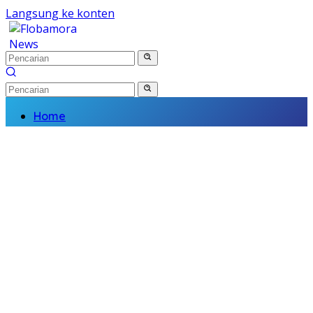
Langsung ke konten
Home
Nasional
Daerah
Politik
Kriminal
Finance
Kesehatan
Pendidikan
Wisata Budaya
Olahraga
Religi
Komunitas