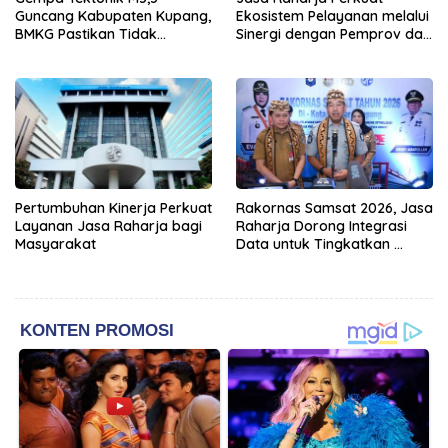
Guncang Kabupaten Kupang,
Ekosistem Pelayanan melalui
BMKG Pastikan Tidak
Sinergi dengan Pemprov dan
Berpotensi Tsunami
Polda Jambi
Pertumbuhan Kinerja Perkuat
Rakornas Samsat 2026, Jasa
Layanan Jasa Raharja bagi
Raharja Dorong Integrasi
Masyarakat
Data untuk Tingkatkan
Kepatuhan Wajib Pajak
Kendaraan Bermotor