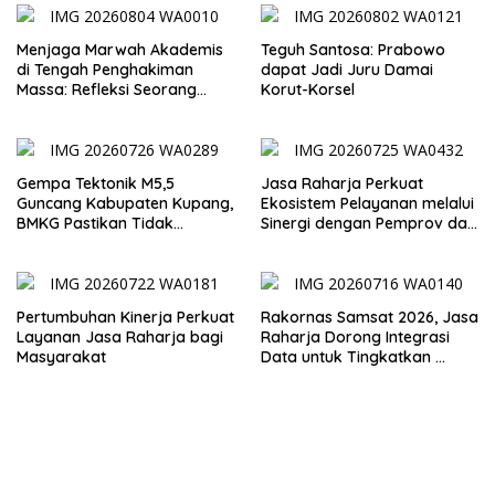
Menjaga Marwah Akademis
Teguh Santosa: Prabowo
di Tengah Penghakiman
dapat Jadi Juru Damai
Massa: Refleksi Seorang
Korut-Korsel
Dosen
Gempa Tektonik M5,5
Jasa Raharja Perkuat
Guncang Kabupaten Kupang,
Ekosistem Pelayanan melalui
BMKG Pastikan Tidak
Sinergi dengan Pemprov dan
Berpotensi Tsunami
Polda Jambi
Pertumbuhan Kinerja Perkuat
Rakornas Samsat 2026, Jasa
Layanan Jasa Raharja bagi
Raharja Dorong Integrasi
Masyarakat
Data untuk Tingkatkan
Kepatuhan Wajib Pajak
Kendaraan Bermotor