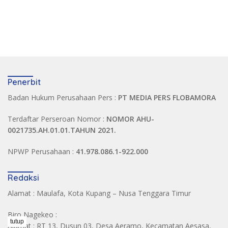
Penerbit
Badan Hukum Perusahaan Pers :
PT MEDIA PERS FLOBAMORA
Terdaftar Perseroan Nomor :
NOMOR AHU-
0021735.AH.01.01.TAHUN 2021.
NPWP Perusahaan :
41.978.086.1-922.000
Redaksi
Alamat : Maulafa, Kota Kupang – Nusa Tenggara Timur
Biro Nagekeo :
tutup
Alamat : RT 13, Dusun 03, Desa Aeramo, Kecamatan Aesasa,