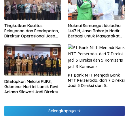
Tingkatkan Kualitas
Maknai Semangat Iduladha
Pelayanan dan Pendapatan,
1447 H, Jasa Raharja Hadir
Direktur Operasional Jasa
Berbagi untuk Masyarakat
Raharja Berikan Pembinaan
melalui Penyaluran Paket
di Lampung dan Tinjau
Daging Kurban
Samsat Rajabasa
PT Bank NTT Menjadi Bank
NTT Perseroda, dari 7 Direksi
Ditetapkan Melalui RUPS,
Jadi 5 Direksi dan 5
Gubetnur Hari Ini Lantik Revi
Komisaris jadi 3 Komisaris
Adiana Silawati Jadi Direktur
Kepatuhan Bank NTT
Selengkapnya