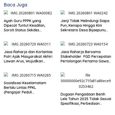
Baca Juga
Ayah Guru PPPK yang
Janji Tidak Melindungi Siapa
Dipecat Tuntut Keadilan,
Pun, Kenapa Hingga Kini
Soroti Status Sekdes
Sekretaris Desa Bijaepunu
Bijaepunu yang Masih Aktif
Masih Aktif. Berikut
Bekerja
penjelasan Ketua Komisi I
DPRD TTS.
Jasa Raharja dan Korlantas
Jasa Raharja Bersama
Polri Ajak Masyarakat Akhiri
Stakeholder FGD Percepatan
Lawan Arus, Wujudkan
Pertolongan Pertama Gawat
Budaya Keselamatan Berlalu
Darurat pada Korban
Lintas
Kecelakaan Lalu Lintas NTT
Sosialisasi Keselamatam
Berlalu Lintas PPKL
(Pengajar Peduli
Dugaan Pengadaan Benih
Keselamatan Lalu Lintas)
Lele Tahun 2025 Tidak Sesuai
Spesifikasi, Perbedaan
Keterangan Dinas dan
Kelompok Penerima Jadi