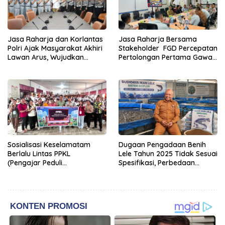
Jasa Raharja dan Korlantas
Jasa Raharja Bersama
Polri Ajak Masyarakat Akhiri
Stakeholder FGD Percepatan
Lawan Arus, Wujudkan
Pertolongan Pertama Gawat
Budaya Keselamatan Berlalu
Darurat pada Korban
Lintas
Kecelakaan Lalu Lintas NTT
Sosialisasi Keselamatam
Dugaan Pengadaan Benih
Berlalu Lintas PPKL
Lele Tahun 2025 Tidak Sesuai
(Pengajar Peduli
Spesifikasi, Perbedaan
Keselamatan Lalu Lintas)
Keterangan Dinas dan
Kelompok Penerima Jadi
Sorotan