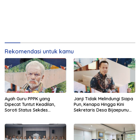
Rekomendasi untuk kamu
Ayah Guru PPPK yang
Janji Tidak Melindungi Siapa
Dipecat Tuntut Keadilan,
Pun, Kenapa Hingga Kini
Soroti Status Sekdes
Sekretaris Desa Bijaepunu
Bijaepunu yang Masih Aktif
Masih Aktif. Berikut
Bekerja
penjelasan Ketua Komisi I
DPRD TTS.