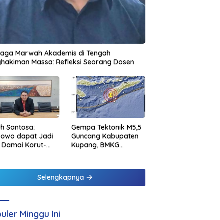
jaga Marwah Akademis di Tengah
hakiman Massa: Refleksi Seorang Dosen
h Santosa:
Gempa Tektonik M5,5
bowo dapat Jadi
Guncang Kabupaten
 Damai Korut-
Kupang, BMKG
el
Pastikan Tidak
Berpotensi Tsunami
Selengkapnya
uler Minggu Ini