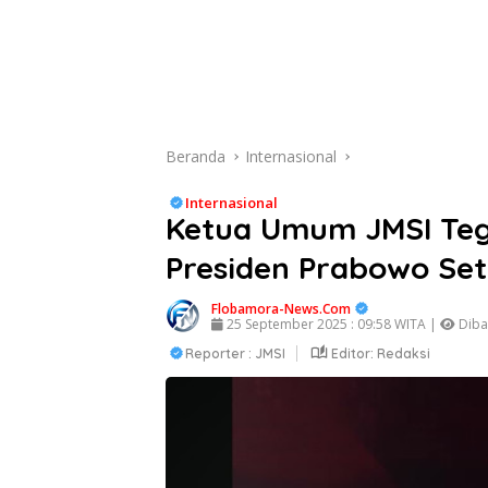
Beranda
Internasional
Internasional
Ketua Umum JMSI Tegu
Presiden Prabowo Se
Flobamora-News.Com
25 September 2025 : 09:58 WITA |
Dibac
Reporter : JMSI
Editor: Redaksi