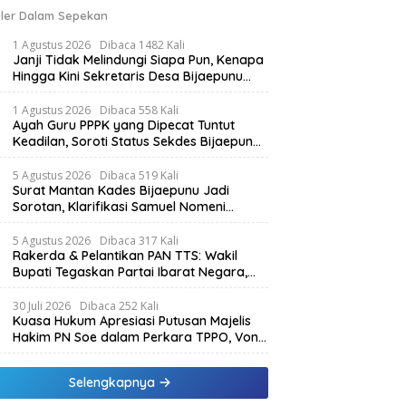
ler Dalam Sepekan
1 Agustus 2026
Dibaca 1482 Kali
Janji Tidak Melindungi Siapa Pun, Kenapa
Hingga Kini Sekretaris Desa Bijaepunu
Masih Aktif. Berikut penjelasan Ketua
Komisi I DPRD TTS.
1 Agustus 2026
Dibaca 558 Kali
Ayah Guru PPPK yang Dipecat Tuntut
Keadilan, Soroti Status Sekdes Bijaepunu
yang Masih Aktif Bekerja
5 Agustus 2026
Dibaca 519 Kali
Surat Mantan Kades Bijaepunu Jadi
Sorotan, Klarifikasi Samuel Nomeni
Berbeda dengan Isi Dokumen yang
Beredar
5 Agustus 2026
Dibaca 317 Kali
Rakerda & Pelantikan PAN TTS: Wakil
Bupati Tegaskan Partai Ibarat Negara,
SPK Buka Kabar Sawah 3.000 Hektar &
Larangan Politik Uang
30 Juli 2026
Dibaca 252 Kali
Kuasa Hukum Apresiasi Putusan Majelis
Hakim PN Soe dalam Perkara TPPO, Vonis
Klien Lebih Ringan dari Tuntutan JPU
Selengkapnya