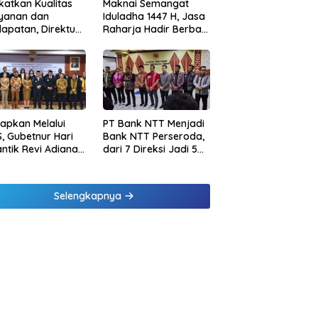
katkan Kualitas
Maknai Semangat
ayanan dan
Iduladha 1447 H, Jasa
apatan, Direktur
Raharja Hadir Berbagi
sional Jasa
untuk Masyarakat
rja Berikan
melalui Penyaluran
inaan di
Paket Daging Kurban
ung dan Tinjau
Samsat Rajabasa
tapkan Melalui
PT Bank NTT Menjadi
, Gubetnur Hari
Bank NTT Perseroda,
Lantik Revi Adiana
dari 7 Direksi Jadi 5
wati Jadi Direktur
Direksi dan 5
atuhan Bank NTT
Komisaris jadi 3
Komisaris
Selengkapnya