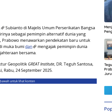
Men
o
Subianto di Majelis Umum Perserikatan Bangsa
Peng
inya sebagai pemimpin alternatif dunia yang
ya, Prabowo menawarkan pendekatan baru untuk
 di muka bumi
dan
mengajak pemimpin dunia
jahteraan bersama.
ktur Geopolitik
GREAT Institute
, DR. Teguh Santosa,
Tegu
Pra
i, Rabu, 24 September 2025.
Juru
Kors
ebawah untuk lihat konten
Pop