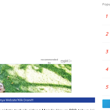
Popu
1
2
3
4
5
unya Website?
Klik Disini!!!