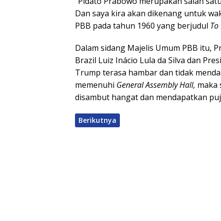
“Pidato Prabowo merupakan salah satu 
Dan saya kira akan dikenang untuk wak
PBB pada tahun 1960 yang berjudul
To
Dalam sidang Majelis Umum PBB itu, P
Brazil Luiz Inácio Lula da Silva dan Pr
Trump terasa hambar dan tidak mendap
memenuhi
General Assembly Hall,
maka s
disambut hangat dan mendapatkan puj
Berikutnya