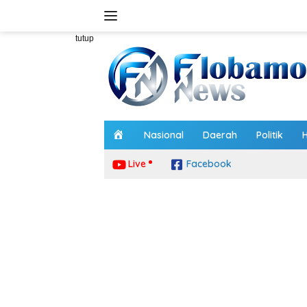
Langsung
ke
konten
tutup
H
Nasional
Daerah
Politik
o
m
Live
Facebook
e