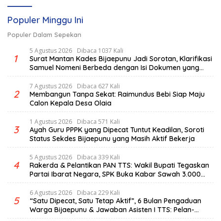
Populer Minggu Ini
Populer Dalam Sepekan
5 Agustus 2026
Dibaca 1037 Kali
1
Surat Mantan Kades Bijaepunu Jadi Sorotan, Klarifikasi
Samuel Nomeni Berbeda dengan Isi Dokumen yang
Beredar
7 Agustus 2026
Dibaca 627 Kali
2
Membangun Tanpa Sekat: Raimundus Bebi Siap Maju
Calon Kepala Desa Olaia
1 Agustus 2026
Dibaca 571 Kali
3
Ayah Guru PPPK yang Dipecat Tuntut Keadilan, Soroti
Status Sekdes Bijaepunu yang Masih Aktif Bekerja
5 Agustus 2026
Dibaca 339 Kali
4
Rakerda & Pelantikan PAN TTS: Wakil Bupati Tegaskan
Partai Ibarat Negara, SPK Buka Kabar Sawah 3.000
Hektar & Larangan Politik Uang
6 Agustus 2026
Dibaca 229 Kali
5
“Satu Dipecat, Satu Tetap Aktif”, 6 Bulan Pengaduan
Warga Bijaepunu & Jawaban Asisten I TTS: Pelan-
pelan, Tapi Pasti.