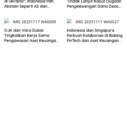
di Ukraina”, Indonesia Pilih
Tindak Lanjut Kasus Dugaan
Abstain Seperti AS dan
Penyelewengan Dana Desa
Tiongkok
Spaha oleh Kejaksaan
Negeri TTS
OJK dan Vara Dubai
Indonesia dan Singapura
Tingkatkan Kerja Sama
Perkuat Kolaborasi di Bidang
Pengawasan Aset Keuangan
FinTech dan Aset Keuangan
Digital
Digital