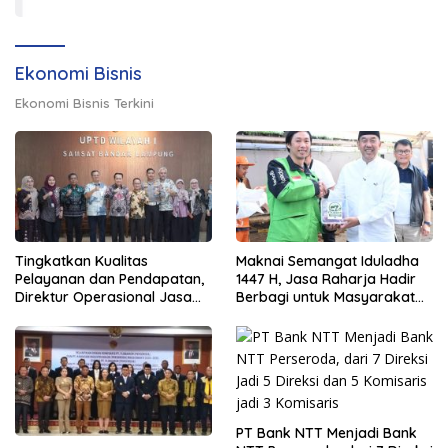
Ekonomi Bisnis
Ekonomi Bisnis Terkini
Tingkatkan Kualitas
Maknai Semangat Iduladha
Pelayanan dan Pendapatan,
1447 H, Jasa Raharja Hadir
Direktur Operasional Jasa
Berbagi untuk Masyarakat
Raharja Berikan Pembinaan
melalui Penyaluran Paket
di Lampung dan Tinjau
Daging Kurban
Samsat Rajabasa
PT Bank NTT Menjadi Bank