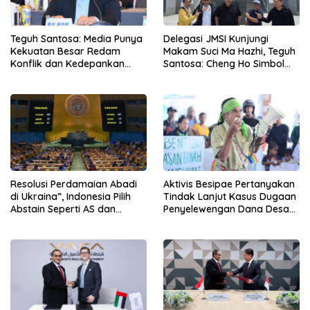
Teguh Santosa: Media Punya
Delegasi JMSI Kunjungi
Kekuatan Besar Redam
Makam Suci Ma Hazhi, Teguh
Konflik dan Kedepankan
Santosa: Cheng Ho Simbol
Narasi Perdamaian
Persahabatan dan
Jembatan Kabudayaan
Resolusi Perdamaian Abadi
Aktivis Besipae Pertanyakan
di Ukraina”, Indonesia Pilih
Tindak Lanjut Kasus Dugaan
Abstain Seperti AS dan
Penyelewengan Dana Desa
Tiongkok
Spaha oleh Kejaksaan
Negeri TTS