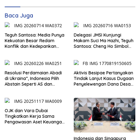
Baca Juga
Teguh Santosa: Media Punya
Delegasi JMSI Kunjungi
Kekuatan Besar Redam
Makam Suci Ma Hazhi, Teguh
Konflik dan Kedepankan
Santosa: Cheng Ho Simbol
Narasi Perdamaian
Persahabatan dan
Jembatan Kabudayaan
Resolusi Perdamaian Abadi
Aktivis Besipae Pertanyakan
di Ukraina”, Indonesia Pilih
Tindak Lanjut Kasus Dugaan
Abstain Seperti AS dan
Penyelewengan Dana Desa
Tiongkok
Spaha oleh Kejaksaan
Negeri TTS
OJK dan Vara Dubai
Tingkatkan Kerja Sama
Pengawasan Aset Keuangan
Digital
Indonesia dan Singapura