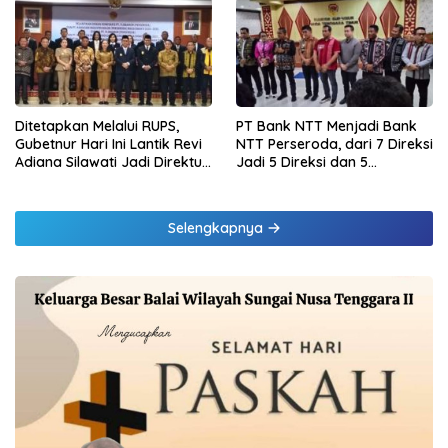
di Lampung dan Tinjau
Daging Kurban
Samsat Rajabasa
Ditetapkan Melalui RUPS,
PT Bank NTT Menjadi Bank
Gubetnur Hari Ini Lantik Revi
NTT Perseroda, dari 7 Direksi
Adiana Silawati Jadi Direktur
Jadi 5 Direksi dan 5
Kepatuhan Bank NTT
Komisaris jadi 3 Komisaris
Selengkapnya