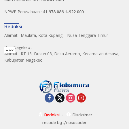
NPWP Perusahaan :
41.978.086.1-922.000
Redaksi
Alamat : Maulafa, Kota Kupang – Nusa Tenggara Timur
Biro Nagekeo :
tutup
Alamat : RT 13, Dusun 03, Desa Aeramo, Kecamatan Aesasa,
Kabupaten Nagekeo.
Redaksi
Disclaimer
recode by
./nusacoder