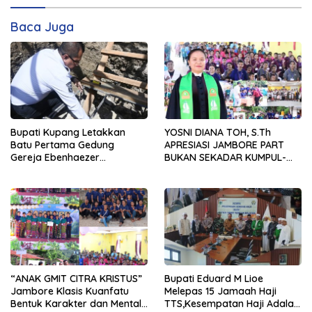
Baca Juga
Bupati Kupang Letakkan
YOSNI DIANA TOH, S.Th
Batu Pertama Gedung
APRESIASI JAMBORE PART
Gereja Ebenhaezer
BUKAN SEKADAR KUMPUL-
Oelbiteno, Tekankan Gotong
KUMPUL, TAPI WADAH
Royong dan Sinergi Gereja-
BENTUK KARAKTER
Pemerintah
“ANAK GMIT CITRA KRISTUS”
Bupati Eduard M Lioe
Jambore Klasis Kuanfatu
Melepas 15 Jamaah Haji
Bentuk Karakter dan Mental
TTS,Kesempatan Haji Adalah