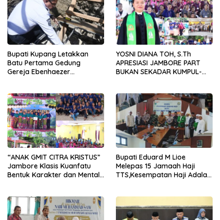
Bupati Kupang Letakkan
YOSNI DIANA TOH, S.Th
Batu Pertama Gedung
APRESIASI JAMBORE PART
Gereja Ebenhaezer
BUKAN SEKADAR KUMPUL-
Oelbiteno, Tekankan Gotong
KUMPUL, TAPI WADAH
Royong dan Sinergi Gereja-
BENTUK KARAKTER
Pemerintah
“ANAK GMIT CITRA KRISTUS”
Bupati Eduard M Lioe
Jambore Klasis Kuanfatu
Melepas 15 Jamaah Haji
Bentuk Karakter dan Mental
TTS,Kesempatan Haji Adalah
Pemimpin Masa Depan
Anugerah Besar ,Jadilah
Duta Yang Martabat.