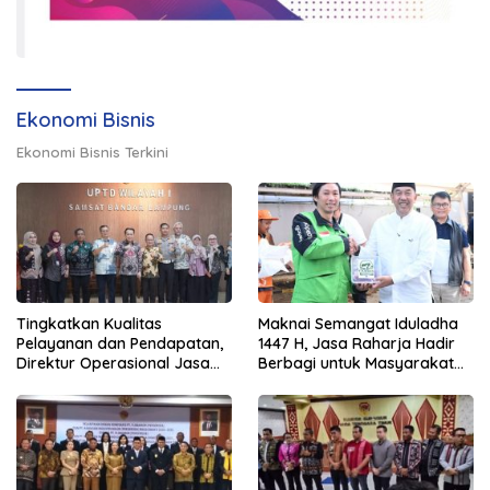
Ekonomi Bisnis
Ekonomi Bisnis Terkini
Tingkatkan Kualitas
Maknai Semangat Iduladha
Pelayanan dan Pendapatan,
1447 H, Jasa Raharja Hadir
Direktur Operasional Jasa
Berbagi untuk Masyarakat
Raharja Berikan Pembinaan
melalui Penyaluran Paket
di Lampung dan Tinjau
Daging Kurban
Samsat Rajabasa