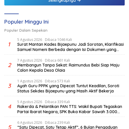
Selengkapnya
Populer Minggu Ini
Populer Dalam Sepekan
5 Agustus 2026
Dibaca 1046 Kali
1
Surat Mantan Kades Bijaepunu Jadi Sorotan, Klarifikasi
Samuel Nomeni Berbeda dengan Isi Dokumen yang
Beredar
7 Agustus 2026
Dibaca 661 Kali
2
Membangun Tanpa Sekat: Raimundus Bebi Siap Maju
Calon Kepala Desa Olaia
1 Agustus 2026
Dibaca 573 Kali
3
Ayah Guru PPPK yang Dipecat Tuntut Keadilan, Soroti
Status Sekdes Bijaepunu yang Masih Aktif Bekerja
5 Agustus 2026
Dibaca 339 Kali
4
Rakerda & Pelantikan PAN TTS: Wakil Bupati Tegaskan
Partai Ibarat Negara, SPK Buka Kabar Sawah 3.000
Hektar & Larangan Politik Uang
6 Agustus 2026
Dibaca 239 Kali
5
“Satu Dipecat, Satu Tetap Aktif”, 6 Bulan Pengaduan