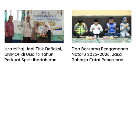
Pemimpin Masa Depan
Anugerah Besar ,Jadilah
Duta Yang Martabat.
Isra Mi’raj Jadi Titik Refleksi,
Doa Bersama Pengamanan
UNIMOF di Usia 13 Tahun
Nataru 2025–2026, Jasa
Perkuat Spirit Ibadah dan
Raharja Catat Penurunan
Keilmuan
Santunan dan Perkuat
Komitmen Keselamatan
Publik