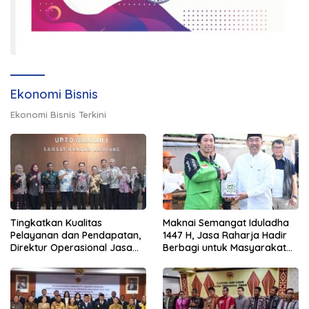
Ekonomi Bisnis
Ekonomi Bisnis Terkini
Tingkatkan Kualitas
Maknai Semangat Iduladha
Pelayanan dan Pendapatan,
1447 H, Jasa Raharja Hadir
Direktur Operasional Jasa
Berbagi untuk Masyarakat
Raharja Berikan Pembinaan
melalui Penyaluran Paket
di Lampung dan Tinjau
Daging Kurban
Samsat Rajabasa