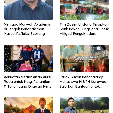
Menjaga Marwah Akademis
Tim Dosen Undana Terapkan
di Tengah Penghakiman
Bank Pakan Fungsional untuk
Massa: Refleksi Seorang
Mitigasi Penyakit dan
Dosen
Efisiensi Produksi Ayam KUB
di Amarasi Timur
Kekuatan Media: Kisah Kursi
Jarak Bukan Penghalang:
Roda untuk Kety, Penantian
Mahasiswa HI UPH Karawaci
11 Tahun yang Dijawab Ken
Salurkan Bantuan untuk
Liufeto
Anak Disabilitas Berat di
Kupang