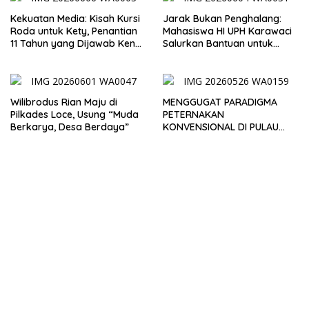
Kekuatan Media: Kisah Kursi
Jarak Bukan Penghalang:
Roda untuk Kety, Penantian
Mahasiswa HI UPH Karawaci
11 Tahun yang Dijawab Ken
Salurkan Bantuan untuk
Liufeto
Anak Disabilitas Berat di
Kupang
Wilibrodus Rian Maju di
MENGGUGAT PARADIGMA
Pilkades Loce, Usung “Muda
PETERNAKAN
Berkarya, Desa Berdaya”
KONVENSIONAL DI PULAU
TIMOR: URGENSI
TRANSFORMASI MANAJEMEN
DAN INOVASI SIRKULAR
LIVESTOCK SEBAGAI MODEL
PETERNAKAN
BERKELANJUTAN DI LAHAN
KERING