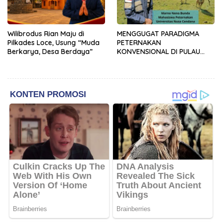
Wilibrodus Rian Maju di
MENGGUGAT PARADIGMA
Pilkades Loce, Usung “Muda
PETERNAKAN
Berkarya, Desa Berdaya”
KONVENSIONAL DI PULAU
TIMOR: URGENSI
TRANSFORMASI MANAJEMEN
DAN INOVASI SIRKULAR
LIVESTOCK SEBAGAI MODEL
PETERNAKAN
BERKELANJUTAN DI LAHAN
KERING