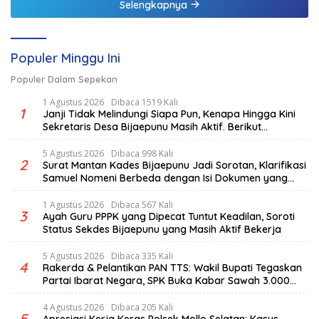
Selengkapnya
Populer Minggu Ini
Populer Dalam Sepekan
1 Agustus 2026
Dibaca 1519 Kali
1
Janji Tidak Melindungi Siapa Pun, Kenapa Hingga Kini
Sekretaris Desa Bijaepunu Masih Aktif. Berikut
penjelasan Ketua Komisi I DPRD TTS.
5 Agustus 2026
Dibaca 998 Kali
2
Surat Mantan Kades Bijaepunu Jadi Sorotan, Klarifikasi
Samuel Nomeni Berbeda dengan Isi Dokumen yang
Beredar
1 Agustus 2026
Dibaca 567 Kali
3
Ayah Guru PPPK yang Dipecat Tuntut Keadilan, Soroti
Status Sekdes Bijaepunu yang Masih Aktif Bekerja
5 Agustus 2026
Dibaca 335 Kali
4
Rakerda & Pelantikan PAN TTS: Wakil Bupati Tegaskan
Partai Ibarat Negara, SPK Buka Kabar Sawah 3.000
Hektar & Larangan Politik Uang
4 Agustus 2026
Dibaca 205 Kali
5
Apresiasi Kerja Keras Polsek Mollo Selatan: Kasus