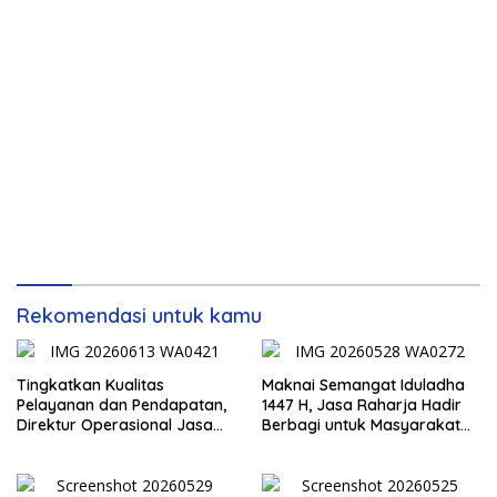
Rekomendasi untuk kamu
Tingkatkan Kualitas
Maknai Semangat Iduladha
Pelayanan dan Pendapatan,
1447 H, Jasa Raharja Hadir
Direktur Operasional Jasa
Berbagi untuk Masyarakat
Raharja Berikan Pembinaan
melalui Penyaluran Paket
di Lampung dan Tinjau
Daging Kurban
Samsat Rajabasa