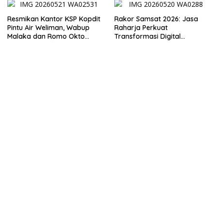
Resmikan Kantor KSP Kopdit
Rakor Samsat 2026: Jasa
Pintu Air Weliman, Wabup
Raharja Perkuat
Malaka dan Romo Okto
Transformasi Digital
Dinobatkan Jadi Anggota
Bersama Mitra Kerja untuk
Kehormatan
Meningkatkan Kualitas
Pelayanan Publik