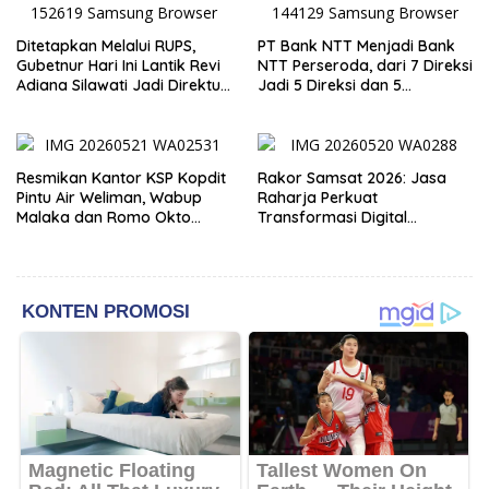
Ditetapkan Melalui RUPS,
PT Bank NTT Menjadi Bank
Gubetnur Hari Ini Lantik Revi
NTT Perseroda, dari 7 Direksi
Adiana Silawati Jadi Direktur
Jadi 5 Direksi dan 5
Kepatuhan Bank NTT
Komisaris jadi 3 Komisaris
Resmikan Kantor KSP Kopdit
Rakor Samsat 2026: Jasa
Pintu Air Weliman, Wabup
Raharja Perkuat
Malaka dan Romo Okto
Transformasi Digital
Dinobatkan Jadi Anggota
Bersama Mitra Kerja untuk
Kehormatan
Meningkatkan Kualitas
Pelayanan Publik