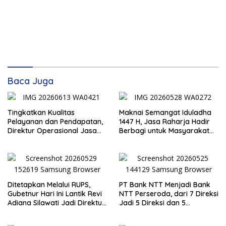
Baca Juga
Tingkatkan Kualitas
Maknai Semangat Iduladha
Pelayanan dan Pendapatan,
1447 H, Jasa Raharja Hadir
Direktur Operasional Jasa
Berbagi untuk Masyarakat
Raharja Berikan Pembinaan
melalui Penyaluran Paket
di Lampung dan Tinjau
Daging Kurban
Samsat Rajabasa
Ditetapkan Melalui RUPS,
PT Bank NTT Menjadi Bank
Gubetnur Hari Ini Lantik Revi
NTT Perseroda, dari 7 Direksi
Adiana Silawati Jadi Direktur
Jadi 5 Direksi dan 5
Kepatuhan Bank NTT
Komisaris jadi 3 Komisaris