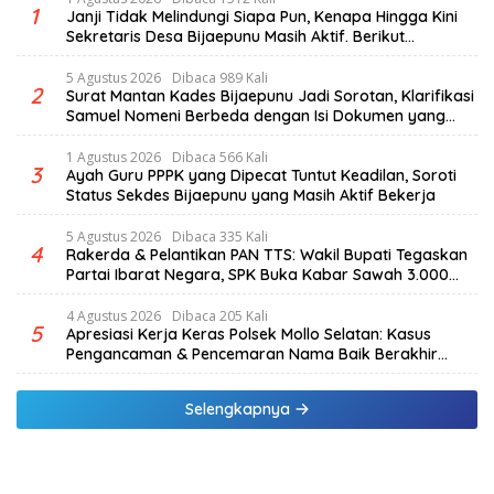
1
Janji Tidak Melindungi Siapa Pun, Kenapa Hingga Kini
Sekretaris Desa Bijaepunu Masih Aktif. Berikut
penjelasan Ketua Komisi I DPRD TTS.
5 Agustus 2026
Dibaca 989 Kali
2
Surat Mantan Kades Bijaepunu Jadi Sorotan, Klarifikasi
Samuel Nomeni Berbeda dengan Isi Dokumen yang
Beredar
1 Agustus 2026
Dibaca 566 Kali
3
Ayah Guru PPPK yang Dipecat Tuntut Keadilan, Soroti
Status Sekdes Bijaepunu yang Masih Aktif Bekerja
5 Agustus 2026
Dibaca 335 Kali
4
Rakerda & Pelantikan PAN TTS: Wakil Bupati Tegaskan
Partai Ibarat Negara, SPK Buka Kabar Sawah 3.000
Hektar & Larangan Politik Uang
4 Agustus 2026
Dibaca 205 Kali
5
Apresiasi Kerja Keras Polsek Mollo Selatan: Kasus
Pengancaman & Pencemaran Nama Baik Berakhir
Damai
Selengkapnya