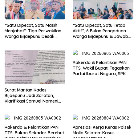
“Satu Dipecat, Satu Masih
“Satu Dipecat, Satu Tetap
Menjabat”: Tiga Perwakilan
Aktif”, 6 Bulan Pengaduan
Warga Bijaepunu Desak
Warga Bijaepunu & Jawaban
Pemkab TTS Tegakkan
Asisten I TTS: Pelan-pelan,
Keadilan yang Setara
Tapi Pasti.
Rakerda & Pelantikan PAN
TTS: Wakil Bupati Tegaskan
Partai Ibarat Negara, SPK
Buka Kabar Sawah 3.000
Hektar & Larangan Politik
Surat Mantan Kades
Uang
Bijaepunu Jadi Sorotan,
Klarifikasi Samuel Nomeni
Berbeda dengan Isi
Dokumen yang Beredar
Rakerda & Pelantikan PAN
Apresiasi Kerja Keras Polsek
TTS: Bukan Sekadar Berebut
Mollo Selatan: Kasus