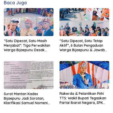
Baca Juga
“Satu Dipecat, Satu Masih
“Satu Dipecat, Satu Tetap
Menjabat”: Tiga Perwakilan
Aktif”, 6 Bulan Pengaduan
Warga Bijaepunu Desak
Warga Bijaepunu & Jawaban
Pemkab TTS Tegakkan
Asisten I TTS: Pelan-pelan,
Keadilan yang Setara
Tapi Pasti.
Rakerda & Pelantikan PAN
Surat Mantan Kades
TTS: Wakil Bupati Tegaskan
Bijaepunu Jadi Sorotan,
Partai Ibarat Negara, SPK
Klarifikasi Samuel Nomeni
Buka Kabar Sawah 3.000
Berbeda dengan Isi
Hektar & Larangan Politik
Dokumen yang Beredar