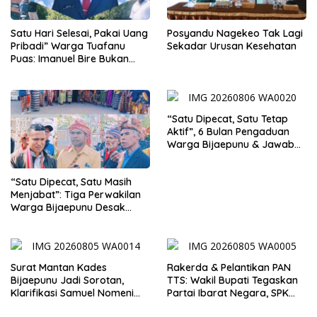
Satu Hari Selesai, Pakai Uang
Posyandu Nagekeo Tak Lagi
Pribadi” Warga Tuafanu
Sekadar Urusan Kesehatan
Puas: Imanuel Bire Bukan
Menunggu, Tapi Langsung
Bekerja
“Satu Dipecat, Satu Tetap
Aktif”, 6 Bulan Pengaduan
Warga Bijaepunu & Jawaban
Asisten I TTS: Pelan-pelan,
Tapi Pasti.
“Satu Dipecat, Satu Masih
Menjabat”: Tiga Perwakilan
Warga Bijaepunu Desak
Pemkab TTS Tegakkan
Keadilan yang Setara
Surat Mantan Kades
Rakerda & Pelantikan PAN
Bijaepunu Jadi Sorotan,
TTS: Wakil Bupati Tegaskan
Klarifikasi Samuel Nomeni
Partai Ibarat Negara, SPK
Berbeda dengan Isi
Buka Kabar Sawah 3.000