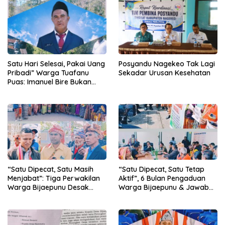
Satu Hari Selesai, Pakai Uang
Posyandu Nagekeo Tak Lagi
Pribadi” Warga Tuafanu
Sekadar Urusan Kesehatan
Puas: Imanuel Bire Bukan
Menunggu, Tapi Langsung
Bekerja
“Satu Dipecat, Satu Tetap
“Satu Dipecat, Satu Masih
Aktif”, 6 Bulan Pengaduan
Menjabat”: Tiga Perwakilan
Warga Bijaepunu & Jawaban
Warga Bijaepunu Desak
Asisten I TTS: Pelan-pelan,
Pemkab TTS Tegakkan
Tapi Pasti.
Keadilan yang Setara