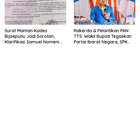
Surat Mantan Kades
Rakerda & Pelantikan PAN
Bijaepunu Jadi Sorotan,
TTS: Wakil Bupati Tegaskan
Klarifikasi Samuel Nomeni
Partai Ibarat Negara, SPK
Berbeda dengan Isi
Buka Kabar Sawah 3.000
Dokumen yang Beredar
Hektar & Larangan Politik
Uang