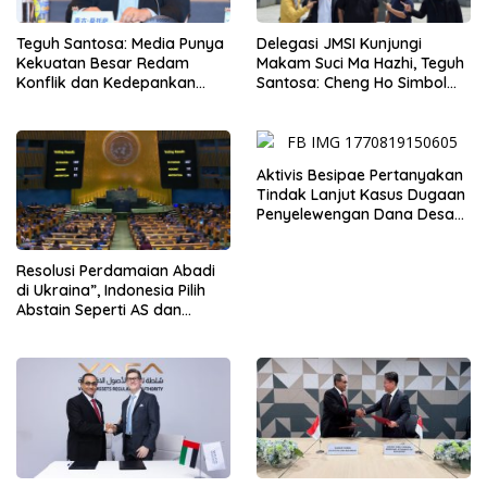
Teguh Santosa: Media Punya
Delegasi JMSI Kunjungi
Kekuatan Besar Redam
Makam Suci Ma Hazhi, Teguh
Konflik dan Kedepankan
Santosa: Cheng Ho Simbol
Narasi Perdamaian
Persahabatan dan
Jembatan Kabudayaan
Aktivis Besipae Pertanyakan
Tindak Lanjut Kasus Dugaan
Penyelewengan Dana Desa
Spaha oleh Kejaksaan
Negeri TTS
Resolusi Perdamaian Abadi
di Ukraina”, Indonesia Pilih
Abstain Seperti AS dan
Tiongkok