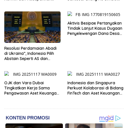
Narasi Perdamaian
Persahabatan dan
Jembatan Kabudayaan
Aktivis Besipae Pertanyakan
Tindak Lanjut Kasus Dugaan
Penyelewengan Dana Desa
Spaha oleh Kejaksaan
Negeri TTS
Resolusi Perdamaian Abadi
di Ukraina”, Indonesia Pilih
Abstain Seperti AS dan
Tiongkok
OJK dan Vara Dubai
Indonesia dan Singapura
Tingkatkan Kerja Sama
Perkuat Kolaborasi di Bidang
Pengawasan Aset Keuangan
FinTech dan Aset Keuangan
Digital
Digital